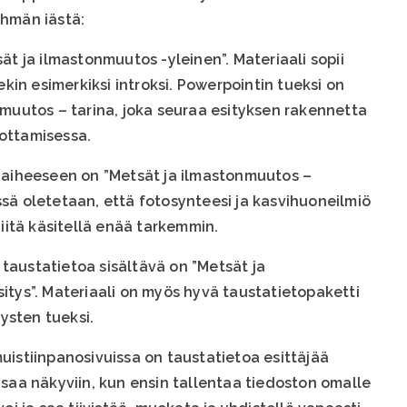
yhmän iästä:
ät ja ilmastonmuutos -yleinen”. Materiaali sopii
lekin esimerkiksi introksi. Powerpointin tueksi on
nmuutos – tarina, joka seuraa esityksen rakennetta
ottamisessa.
o aiheeseen on ”Metsät ja ilmastonmuutos –
sä oletetaan, että fotosynteesi ja kasvihuoneilmiö
niitä käsitellä enää tarkemmin.
en taustatietoa sisältävä on ”Metsät ja
itys”. Materiaali on myös hyvä taustatietopaketti
ysten tueksi.
uistiinpanosivuissa on taustatietoa esittäjää
 saa näkyviin, kun ensin tallentaa tiedoston omalle