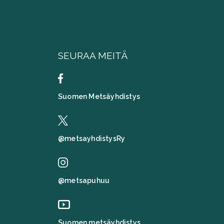
SEURAA MEITÄ
Suomen Metsäyhdistys
@metsayhdistysRy
@metsapuhuu
Suomen metsäyhdistys