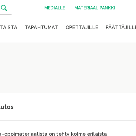
MEDIALLE
MATERIAALIPANKKI
TAISTA
TAPAHTUMAT
OPETTAJILLE
PÄÄTTÄJILL
uutos
-oppimateriaalista on tehty kolme erilaista