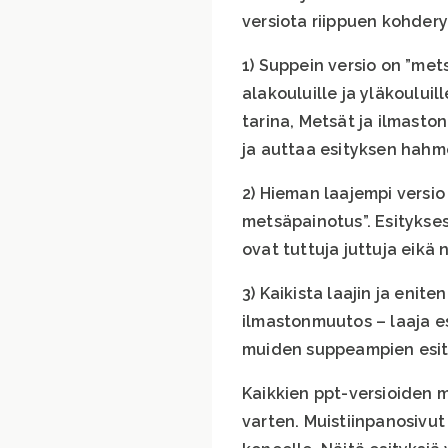
versiota riippuen kohder
1) Suppein versio on ”mets
alakouluille ja yläkouluil
tarina, Metsät ja ilmasto
ja auttaa esityksen hahm
2) Hieman laajempi versi
metsäpainotus”. Esitykses
ovat tuttuja juttuja eikä 
3) Kaikista laajin ja enit
ilmastonmuutos – laaja es
muiden suppeampien esit
Kaikkien ppt-versioiden m
varten. Muistiinpanosivut