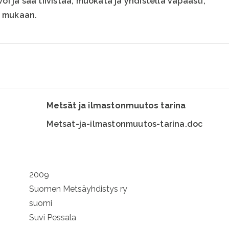
voi ja saa tiivistää, muokata ja yhdistellä vapaasti,
n mukaan.
Metsät ja ilmastonmuutos tarina
Metsat-ja-ilmastonmuutos-tarina.doc
2009
Suomen Metsäyhdistys ry
suomi
Suvi Pessala