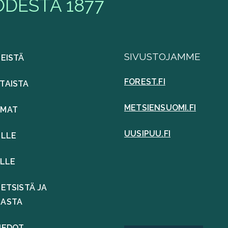
DESTA 1877
SIVUSTOJAMME
MEISTÄ
FOREST.FI
TAISTA
METSIENSUOMI.FI
UMAT
UUSIPUU.FI
ILLE
ILLE
ETSISTÄ JA
LASTA
IEDOT