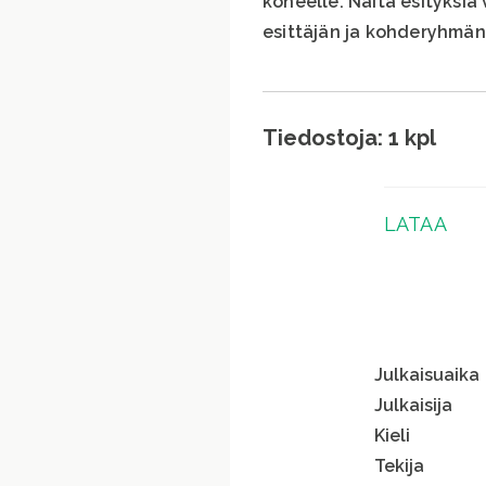
koneelle. Näitä esityksiä 
esittäjän ja kohderyhmä
Tiedostoja: 1 kpl
LATAA
Julkaisuaika
Julkaisija
Kieli
Tekija