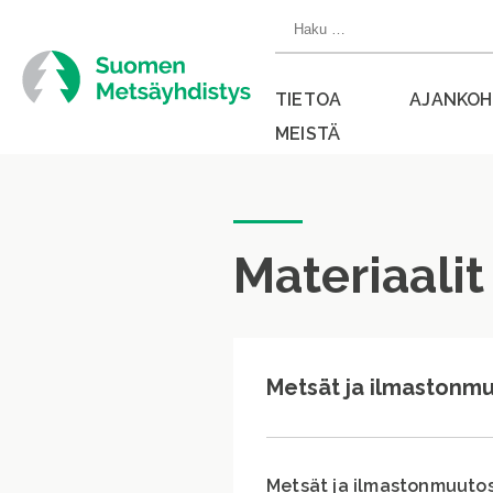
Siirry
Haku:
suoraan
sisältöön
TIETOA
AJANKOH
MEISTÄ
Sulje
valikko
Materiaalit
Metsät ja ilmastonm
Metsät ja ilmastonmuutos 