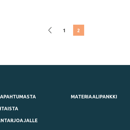
1
2
TAPAHTUMASTA
MATERIAALIPANKKI
TAISTA
NTARJOAJALLE