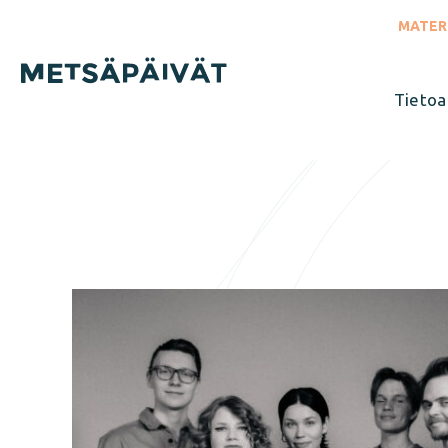
Siirry
suoraan
MATER
sisältöön
Tietoa
Sulje
valikko