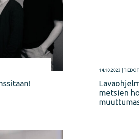
14.10.2023
|
TIEDO
nssitaan!
Lavaohjelm
metsien ho
muuttuma