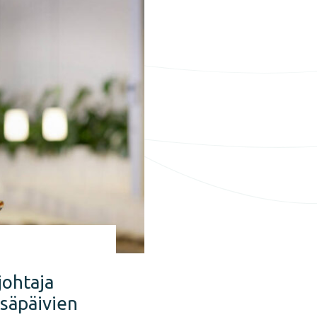
johtaja
säpäivien