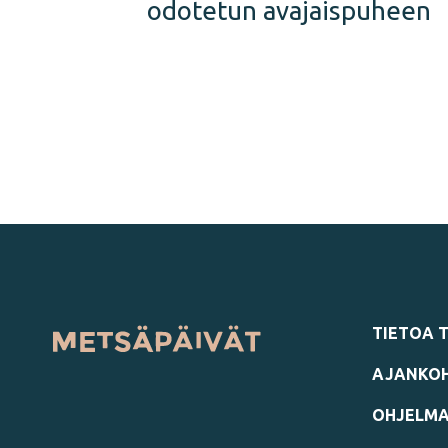
odotetun avajaispuheen
Artikkelien
sivutus
TIETOA 
AJANKOH
OHJELMA