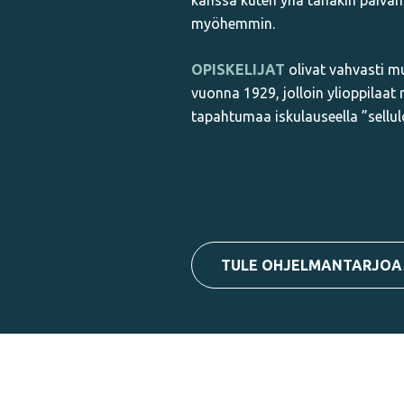
kanssa kuten yhä tänäkin päivän
myöhemmin.
OPISKELIJAT
olivat vahvasti 
vuonna 1929, jolloin ylioppilaat
tapahtumaa iskulauseella ”sellul
TULE OHJELMANTARJOAJ