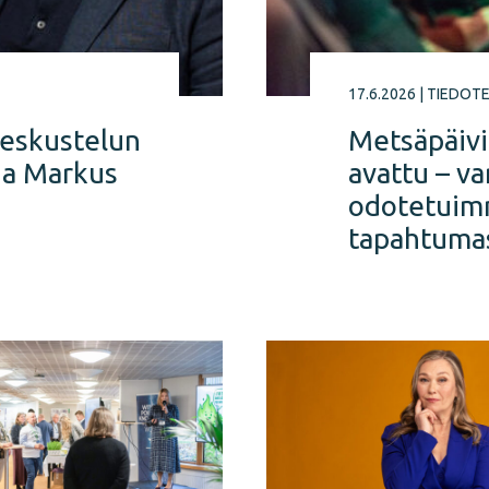
17.6.2026
|
TIEDOT
keskustelun
Metsäpäivi
ja Markus
avattu – va
odotetuim
tapahtuma