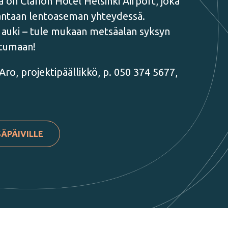
on Clarion Hotel Helsinki Airport, joka
-Vantaan lentoaseman yhteydessä.
 auki – tule mukaan metsäalan syksyn
tumaan!
 Aro, projektipäällikkö, p. 050 374 5677,
SÄPÄIVILLE