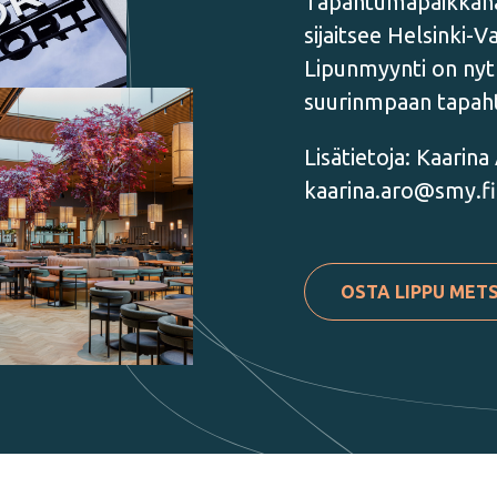
Tapahtumapaikkana 
sijaitsee Helsinki
Lipunmyynti on nyt
suurinmpaan tapah
Lisätietoja: Kaarina
kaarina.aro@smy.fi
OSTA LIPPU MET