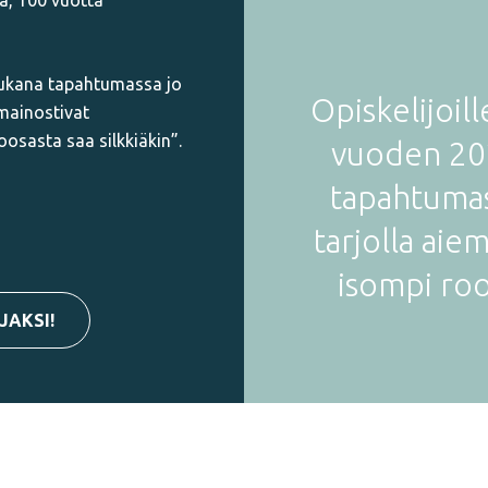
ä, 100 vuotta
mukana tapahtumassa jo
Opiskelijoil
 mainostivat
oosasta saa silkkiäkin”.
vuoden 20
tapahtuma
tarjolla aie
isompi roo
AKSI!