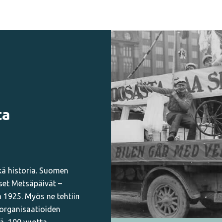
ta
kä historia. Suomen
set Metsäpäivät –
a 1925. Myös ne tehtiin
organisaatioiden