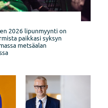
E
en 2026 lipunmyynti on
rmista paikkasi syksyn
massa metsäalan
ssa