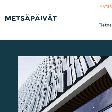
Siirry
suoraan
MATER
sisältöön
Tietoa
Sulje
valikko