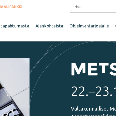
Haku:
IAALIPANKKI
 tapahtumasta
Ajankohtaista
Ohjelmantarjoajalle
22.–23.
Valtakunnalliset Me