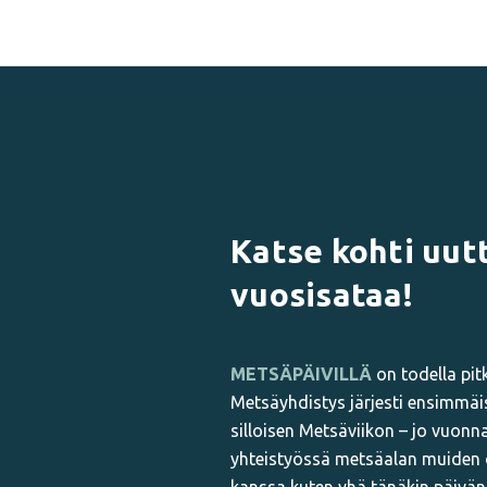
Katse kohti uut
vuosisataa!
METSÄPÄIVILLÄ
on todella pit
Metsäyhdistys järjesti ensimmäi
silloisen Metsäviikon – jo vuonn
yhteistyössä metsäalan muiden 