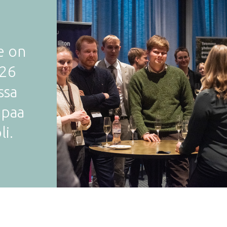
le on
26
ssa
mpaa
li.