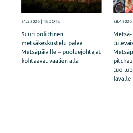
21.5.2026
|
TIEDOTE
28.4.2026
Suuri poliittinen
Metsä- 
metsäkeskustelu palaa
tulevai
Metsäpäiville – puoluejohtajat
Metsäpä
kohtaavat vaalien alla
pitchau
tuo lu
lavalle