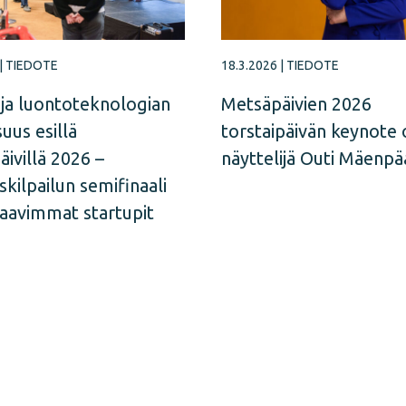
|
TIEDOTE
18.3.2026
|
TIEDOTE
ja luontoteknologian
Metsäpäivien 2026
suus esillä
torstaipäivän keynote 
ivillä 2026 –
näyttelijä Outi Mäenpä
skilpailun semifinaali
paavimmat startupit