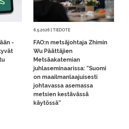
6.5.2026
|
TIEDOTE
ään -
FAO:n metsäjohtaja Zhimin
tyvät
Wu Päättäjien
tu
Metsäakatemian
juhlaseminaarissa: ”Suomi
on maailmanlaajuisesti
johtavassa asemassa
metsien kestävässä
käytössä”