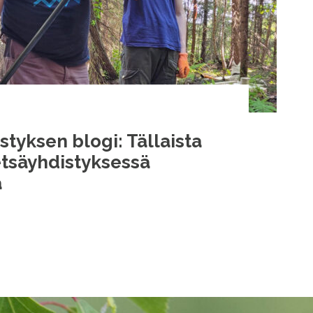
tyksen blogi: Tällaista
etsäyhdistyksessä
ä