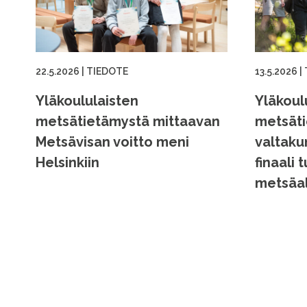
22.5.2026
|
TIEDOTE
13.5.2026
|
Yläkoululaisten
Yläkoul
metsätietämystä mittaavan
metsäti
Metsävisan voitto meni
valtaku
Helsinkiin
finaali 
metsäa