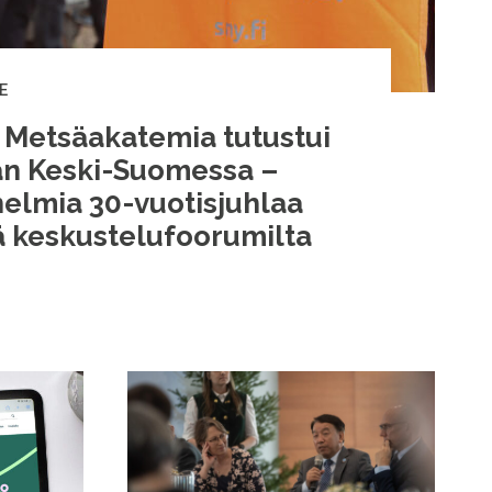
E
n Metsäakatemia tutustui
n Keski-Suomessa –
nelmia 30-vuotisjuhlaa
tä keskustelufoorumilta