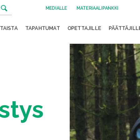
MEDIALLE
MATERIAALIPANKKI
TAISTA
TAPAHTUMAT
OPETTAJILLE
PÄÄTTÄJILL
stys