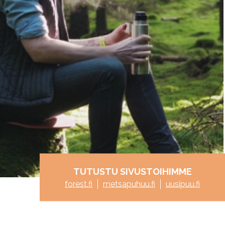
TUTUSTU SIVUSTOIHIMME
forest.fi
metsapuhuu.fi
uusipuu.fi