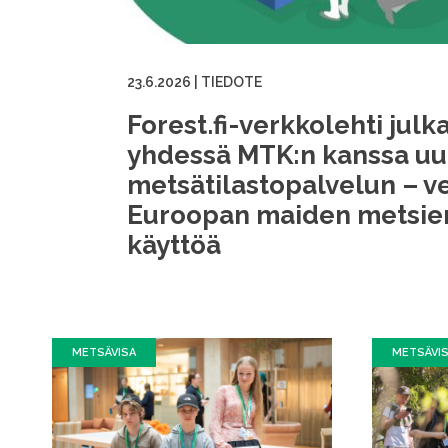
23.6.2026
|
TIEDOTE
Forest.fi-verkkolehti julka
yhdessä MTK:n kanssa u
metsätilastopalvelun – ve
Euroopan maiden metsien 
käyttöä
METSÄVISA
METSÄVI