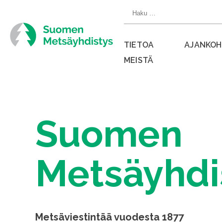
Siirry
Haku:
suoraan
sisältöön
TIETOA
AJANKOH
MEISTÄ
Sulje
valikko
Suomen
Metsäyhdi
Metsäviestintää vuodesta 1877