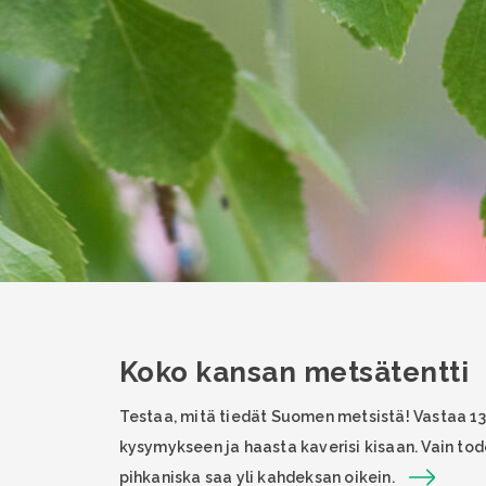
Koko kansan metsätentti
Testaa, mitä tiedät Suomen metsistä! Vastaa 13
kysymykseen ja haasta kaverisi kisaan. Vain tod
pihkaniska saa yli kahdeksan oikein.