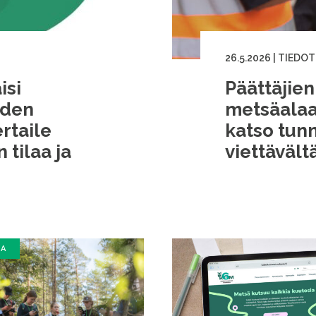
26.5.2026
|
TIEDOT
isi
Päättäjie
uden
metsäalaa
rtaile
katso tun
tilaa ja
viettäväl
SA