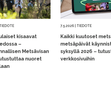
TIEDOTE
7.5.2026
|
TIEDOTE
ulaiset kisaavat
Kaikki kuutoset mets
edossa –
metsäpäivät käynnis
nnallisen Metsävisan
syksyllä 2026 – tutus
tutustuttaa nuoret
verkkosivuihin
laan