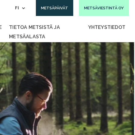
METSÄPÄIVÄT
METSÄVIESTINTÄ OY
E
TIETOA METSISTÄ JA
YHTEYSTIEDOT
METSÄALASTA