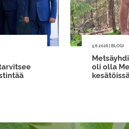
5.6.2026
|
BLOGI
Metsäyhdis
arvitsee
oli olla M
stintää
kesätöiss