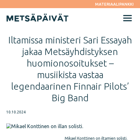
Siirry
MATERIAALIPANKKI
suoraan
sisältöön
Menu
Iltamissa ministeri Sari Essayah
jakaa Metsäyhdistyksen
huomionosoitukset –
musiikista vastaa
legendaarinen Finnair Pilots’
Big Band
10.10.2024
Mikael Konttinen on iltamien solisti.