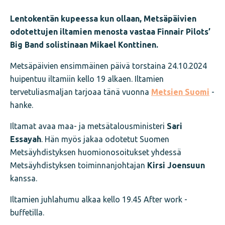
Lentokentän kupeessa kun ollaan, Metsäpäivien
odotettujen iltamien menosta vastaa Finnair Pilots’
Big Band solistinaan Mikael Konttinen.
Metsäpäivien ensimmäinen päivä torstaina 24.10.2024
huipentuu iltamiin kello 19 alkaen. Iltamien
tervetuliasmaljan tarjoaa tänä vuonna
Metsien Suomi
-
hanke.
Iltamat avaa maa- ja metsätalousministeri
Sari
Essayah
. Hän myös jakaa odotetut Suomen
Metsäyhdistyksen huomionosoitukset yhdessä
Metsäyhdistyksen toiminnanjohtajan
Kirsi Joensuun
kanssa.
Iltamien juhlahumu alkaa kello 19.45 After work -
buffetilla.