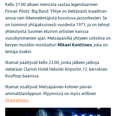
Kello 21.00 alkaen menosta vastaa legendaarinen
Finnair Pilots’ Big Band. Yhtye on tiettävästi maailman
ainoa vain liikennelentäjistä koostuva jazzorkesteri. Se
on toiminut yhtäjaksoisesti vuodesta 1971, ja on tehnyt
yhteistyötä Suomen eturivin artistien kanssa
vuosikymmenien ajan. Metsäpäivillä yhtyeen solistina on
kevyen musiikin monitaituri
Mikael Konttinen
, joka on
lentäjä itsekin.
Iltamat päättyvät kello 23.00, jonka jälkeen jatkoja
vietetään Clarion Hotel Helsinki Airportin 12. kerroksen
Rooftop-baarissa.
Iltamat sisältyvät Metsäpäivien kolmen päivän
ammattilaislippuun. Myynnissä on myös erillinen
iltamalippu
.