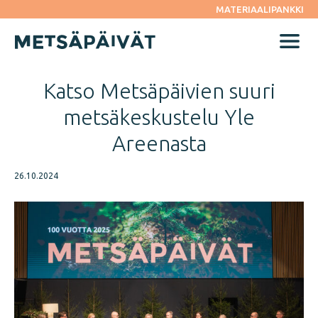
Siirry
MATERIAALIPANKKI
suoraan
sisältöön
Menu
Katso Metsäpäivien suuri
metsäkeskustelu Yle
Areenasta
26.10.2024