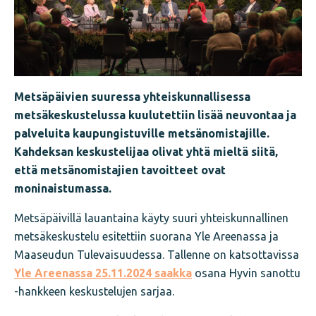
Metsäpäivien suuressa yhteiskunnallisessa
metsäkeskustelussa kuulutettiin lisää neuvontaa ja
palveluita kaupungistuville metsänomistajille.
Kahdeksan keskustelijaa olivat yhtä mieltä siitä,
että metsänomistajien tavoitteet ovat
moninaistumassa.
Metsäpäivillä lauantaina käyty suuri yhteiskunnallinen
metsäkeskustelu esitettiin suorana Yle Areenassa ja
Maaseudun Tulevaisuudessa. Tallenne on katsottavissa
Yle Areenassa 25.11.2024 saakka
osana Hyvin sanottu
-hankkeen keskustelujen sarjaa.