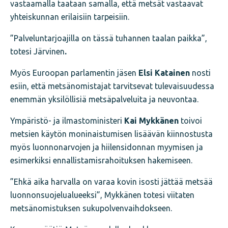
vastaamalla taataan samalla, että metsät vastaavat
yhteiskunnan erilaisiin tarpeisiin.
”Palveluntarjoajilla on tässä tuhannen taalan paikka”,
totesi Järvinen
.
Myös Euroopan parlamentin jäsen
Elsi Katainen
nosti
esiin, että metsänomistajat tarvitsevat tulevaisuudessa
enemmän yksilöllisiä metsäpalveluita ja neuvontaa.
Ympäristö- ja ilmastoministeri
Kai Mykkänen
toivoi
metsien käytön moninaistumisen lisäävän kiinnostusta
myös luonnonarvojen ja hiilensidonnan myymisen ja
esimerkiksi ennallistamisrahoituksen hakemiseen.
”Ehkä aika harvalla on varaa kovin isosti jättää metsää
luonnonsuojelualueeksi”, Mykkänen totesi viitaten
metsänomistuksen sukupolvenvaihdokseen.