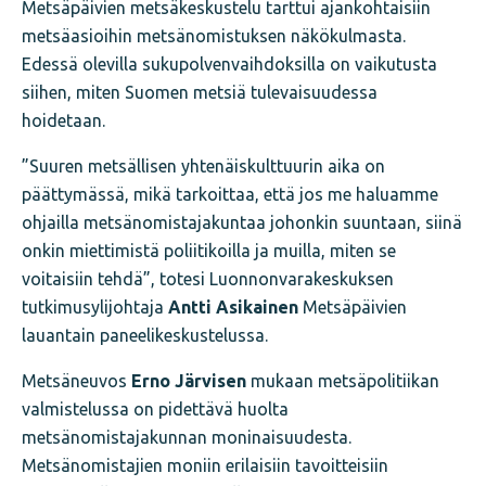
Metsäpäivien metsäkeskustelu tarttui ajankohtaisiin
metsäasioihin metsänomistuksen näkökulmasta.
Edessä olevilla sukupolvenvaihdoksilla on vaikutusta
siihen, miten Suomen metsiä tulevaisuudessa
hoidetaan.
”Suuren metsällisen yhtenäiskulttuurin aika on
päättymässä, mikä tarkoittaa, että jos me haluamme
ohjailla metsänomistajakuntaa johonkin suuntaan, siinä
onkin miettimistä poliitikoilla ja muilla, miten se
voitaisiin tehdä”, totesi Luonnonvarakeskuksen
tutkimusylijohtaja
Antti Asikainen
Metsäpäivien
lauantain paneelikeskustelussa.
Metsäneuvos
Erno Järvisen
mukaan metsäpolitiikan
valmistelussa on pidettävä huolta
metsänomistajakunnan moninaisuudesta.
Metsänomistajien moniin erilaisiin tavoitteisiin