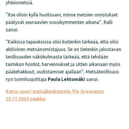
yhteismetsiä.
”Itse olisin kyllä huolissani, minne metsien omistukset
päätyvät seuraavien vuosikymmenten aikana”, Ralli
sanoi.
”Kaikissa tapauksissa olisi kuitenkin tärkeää, että olisi
aktiivinen metsänomistajuus. Se on tietenkin jalostavan
teollisuuden näkökulmasta tärkeää, että tehdään
taimikon hoidot, harvennukset ja sitten aikanaan myös
päätehakkuut, uudistamiset ajallaan”, Metsäteollisuus
ry:n toimitusjohtaja
Paula Lehtomäki
sanoi.
Katso suuri metsäkeskustelu Yle Areenasta
25.11.2024 saakka
Jaa
juttu