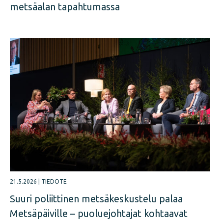
metsäalan tapahtumassa
21.5.2026
|
TIEDOTE
Suuri poliittinen metsäkeskustelu palaa
Metsäpäiville – puoluejohtajat kohtaavat