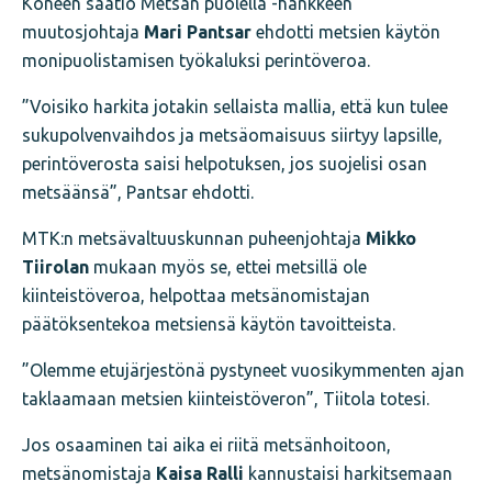
Koneen säätiö Metsän puolella -hankkeen
muutosjohtaja
Mari Pantsar
ehdotti metsien käytön
monipuolistamisen työkaluksi perintöveroa.
”Voisiko harkita jotakin sellaista mallia, että kun tulee
sukupolvenvaihdos ja metsäomaisuus siirtyy lapsille,
perintöverosta saisi helpotuksen, jos suojelisi osan
metsäänsä”, Pantsar ehdotti.
MTK:n metsävaltuuskunnan puheenjohtaja
Mikko
Tiirolan
mukaan myös se, ettei metsillä ole
kiinteistöveroa, helpottaa metsänomistajan
päätöksentekoa metsiensä käytön tavoitteista.
”Olemme etujärjestönä pystyneet vuosikymmenten ajan
taklaamaan metsien kiinteistöveron”, Tiitola totesi.
Jos osaaminen tai aika ei riitä metsänhoitoon,
metsänomistaja
Kaisa Ralli
kannustaisi harkitsemaan