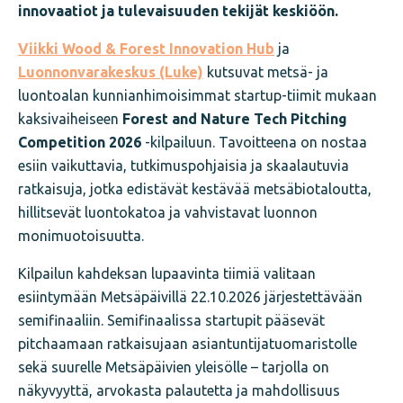
innovaatiot ja tulevaisuuden tekijät keskiöön.
Viikki Wood & Forest Innovation Hub
ja
Luonnonvarakeskus (Luke)
kutsuvat metsä- ja
luontoalan kunnianhimoisimmat startup-tiimit mukaan
kaksivaiheiseen
Forest and Nature Tech Pitching
Competition 2026
-kilpailuun. Tavoitteena on nostaa
esiin vaikuttavia, tutkimuspohjaisia ja skaalautuvia
ratkaisuja, jotka edistävät kestävää metsäbiotaloutta,
hillitsevät luontokatoa ja vahvistavat luonnon
monimuotoisuutta.
Kilpailun kahdeksan lupaavinta tiimiä valitaan
esiintymään Metsäpäivillä 22.10.2026 järjestettävään
semifinaaliin. Semifinaalissa startupit pääsevät
pitchaamaan ratkaisujaan asiantuntijatuomaristolle
sekä suurelle Metsäpäivien yleisölle – tarjolla on
näkyvyyttä, arvokasta palautetta ja mahdollisuus