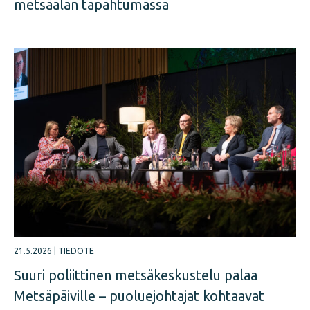
metsäalan tapahtumassa
21.5.2026
|
TIEDOTE
Suuri poliittinen metsäkeskustelu palaa
Metsäpäiville – puoluejohtajat kohtaavat