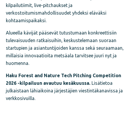
kilpailutiimit, live-pitchaukset ja
verkostoitumismahdollisuudet yhdeksi eläväksi
kohtaamispaikaksi.
Alueella kävijät pääsevät tutustumaan konkreettisiin
tulevaisuuden ratkaisuihin, keskustelemaan suoraan
startupien ja asiantuntijoiden kanssa sekä seuraamaan,
millaisia innovaatioita metsäala tarvitsee juuri nyt ja
huomenna.
Haku Forest and Nature Tech Pitching Competition
2026 -kilpailuun avautuu kesäkuussa.
Lisätietoa
julkaistaan lähiaikoina järjestäjien viestintäkanavissa ja
verkkosivuilla.
Jaa
juttu