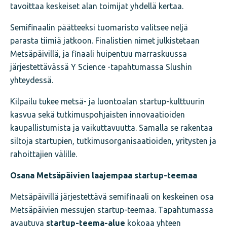
tavoittaa keskeiset alan toimijat yhdellä kertaa.
Semifinaalin päätteeksi tuomaristo valitsee neljä
parasta tiimiä jatkoon. Finalistien nimet julkistetaan
Metsäpäivillä, ja finaali huipentuu marraskuussa
järjestettävässä Y Science -tapahtumassa Slushin
yhteydessä.
Kilpailu tukee metsä- ja luontoalan startup-kulttuurin
kasvua sekä tutkimuspohjaisten innovaatioiden
kaupallistumista ja vaikuttavuutta. Samalla se rakentaa
siltoja startupien, tutkimusorganisaatioiden, yritysten ja
rahoittajien välille.
Osana Metsäpäivien laajempaa startup-teemaa
Metsäpäivillä järjestettävä semifinaali on keskeinen osa
Metsäpäivien messujen startup-teemaa. Tapahtumassa
avautuva
startup-teema-alue
kokoaa yhteen