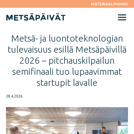
Siirry
MATERIAALIPANKKI
suoraan
sisältöön
Menu
Metsä- ja luontoteknologian
tulevaisuus esillä Metsäpäivillä
2026 – pitchauskilpailun
semifinaali tuo lupaavimmat
startupit lavalle
28.4.2026