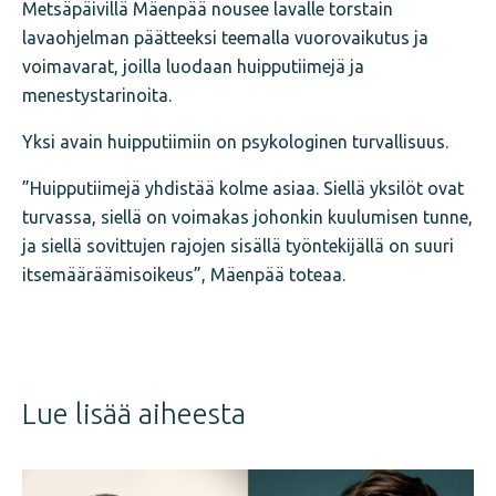
Metsäpäivillä Mäenpää nousee lavalle torstain
lavaohjelman päätteeksi teemalla vuorovaikutus ja
voimavarat, joilla luodaan huipputiimejä ja
menestystarinoita.
Yksi avain huipputiimiin on psykologinen turvallisuus.
”Huipputiimejä yhdistää kolme asiaa. Siellä yksilöt ovat
turvassa, siellä on voimakas johonkin kuulumisen tunne,
ja siellä sovittujen rajojen sisällä työntekijällä on suuri
itsemääräämisoikeus”, Mäenpää toteaa.
Jaa
juttu
Lue lisää aiheesta