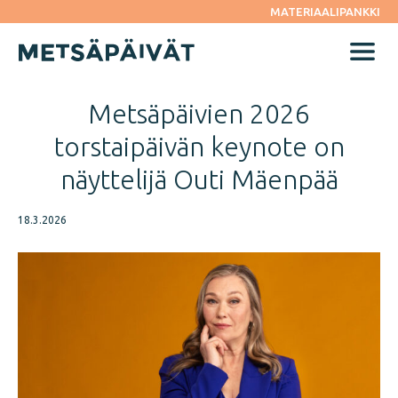
Siirry
MATERIAALIPANKKI
suoraan
sisältöön
Menu
Metsäpäivien 2026
torstaipäivän keynote on
näyttelijä Outi Mäenpää
18.3.2026