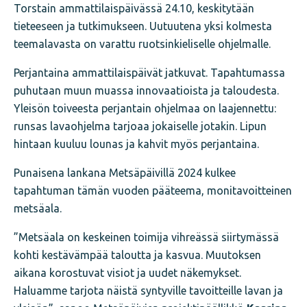
Torstain ammattilaispäivässä 24.10, keskitytään
tieteeseen ja tutkimukseen. Uutuutena yksi kolmesta
teemalavasta on varattu ruotsinkieliselle ohjelmalle.
Perjantaina ammattilaispäivät jatkuvat. Tapahtumassa
puhutaan muun muassa innovaatioista ja taloudesta.
Yleisön toiveesta perjantain ohjelmaa on laajennettu:
runsas lavaohjelma tarjoaa jokaiselle jotakin. Lipun
hintaan kuuluu lounas ja kahvit myös perjantaina.
Punaisena lankana Metsäpäivillä 2024 kulkee
tapahtuman tämän vuoden pääteema, monitavoitteinen
metsäala.
”Metsäala on keskeinen toimija vihreässä siirtymässä
kohti kestävämpää taloutta ja kasvua. Muutoksen
aikana korostuvat visiot ja uudet näkemykset.
Haluamme tarjota näistä syntyville tavoitteille lavan ja