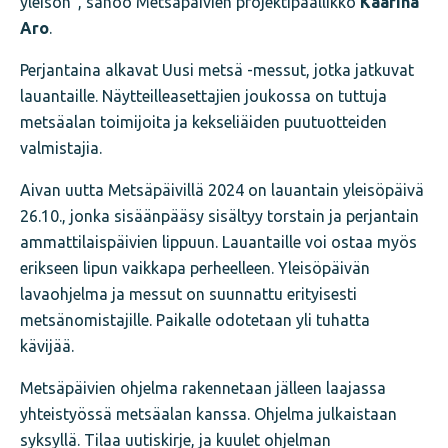
yleisön”, sanoo Metsäpäivien projektipäällikkö
Kaarina
Aro
.
Perjantaina alkavat Uusi metsä -messut, jotka jatkuvat
lauantaille. Näytteilleasettajien joukossa on tuttuja
metsäalan toimijoita ja kekseliäiden puutuotteiden
valmistajia.
Aivan uutta Metsäpäivillä 2024 on lauantain yleisöpäivä
26.10., jonka sisäänpääsy sisältyy torstain ja perjantain
ammattilaispäivien lippuun. Lauantaille voi ostaa myös
erikseen lipun vaikkapa perheelleen. Yleisöpäivän
lavaohjelma ja messut on suunnattu erityisesti
metsänomistajille. Paikalle odotetaan yli tuhatta
kävijää.
Metsäpäivien ohjelma rakennetaan jälleen laajassa
yhteistyössä metsäalan kanssa. Ohjelma julkaistaan
syksyllä. Tilaa uutiskirje, ja kuulet ohjelman