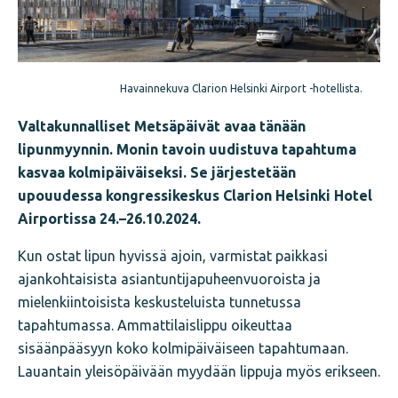
Havainnekuva Clarion Helsinki Airport -hotellista.
Valtakunnalliset Metsäpäivät avaa tänään
lipunmyynnin. Monin tavoin uudistuva tapahtuma
kasvaa kolmipäiväiseksi. Se järjestetään
upouudessa kongressikeskus Clarion Helsinki Hotel
Airportissa 24.–26.10.2024.
Kun ostat lipun hyvissä ajoin, varmistat paikkasi
ajankohtaisista asiantuntijapuheenvuoroista ja
mielenkiintoisista keskusteluista tunnetussa
tapahtumassa. Ammattilaislippu oikeuttaa
sisäänpääsyyn koko kolmipäiväiseen tapahtumaan.
Lauantain yleisöpäivään myydään lippuja myös erikseen.