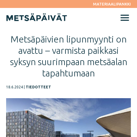
Siirry
MATERIAALIPANKKI
suoraan
sisältöön
Menu
Metsäpäivien lipunmyynti on
avattu – varmista paikkasi
syksyn suurimpaan metsäalan
tapahtumaan
18.6.2024
|
TIEDOTTEET