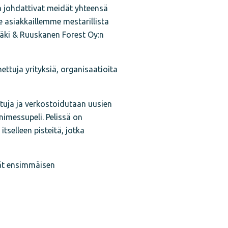
a johdattivat meidät yhteensä
 asiakkaillemme mestarillista
mäki & Ruuskanen Forest Oy:n
ttuja yrityksiä, organisaatioita
tuja ja verkostoidutaan uusien
imessupeli. Pelissä on
tselleen pisteitä, jotka
vät ensimmäisen