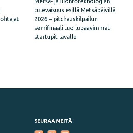
Metsä- ja luontoteknologian
a
tulevaisuus esillä Metsäpäivillä
johtajat
2026 – pitchauskilpailun
semifinaali tuo lupaavimmat
startupit lavalle
SEURAA MEITÄ