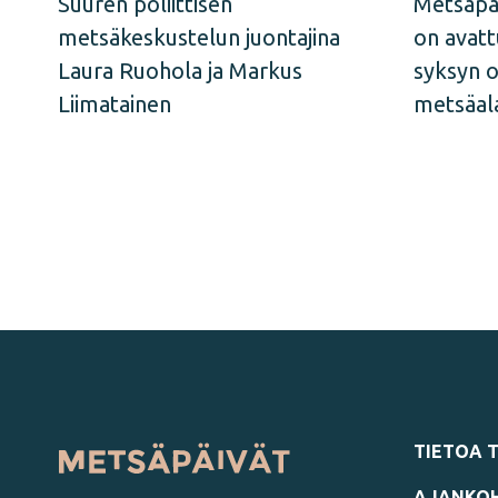
Suuren poliittisen
Metsäpä
metsäkeskustelun juontajina
on avatt
Laura Ruohola ja Markus
syksyn 
Liimatainen
metsäal
TIETOA 
AJANKOH