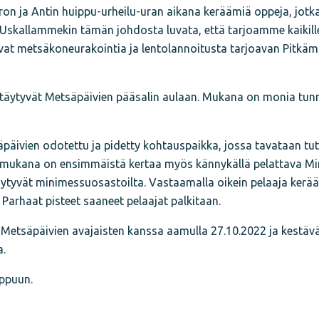
on ja Antin huippu-urheilu-uran aikana keräämiä oppeja, jotk
 Uskallammekin tämän johdosta luvata, että tarjoamme kaikille
evat metsäkoneurakointia ja lentolannoitusta tarjoavan Pitkä
täytyvät Metsäpäivien pääsalin aulaan. Mukana on monia tunne
päivien odotettu ja pidetty kohtauspaikka, jossa tavataan tut
 mukana on ensimmäistä kertaa myös kännykällä pelattava Min
ytyvät minimessuosastoilta. Vastaamalla oikein pelaaja kerää i
 Parhaat pisteet saaneet pelaajat palkitaan.
 Metsäpäivien avajaisten kanssa aamulla 27.10.2022 ja kestä
a.
ippuun.