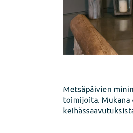
Metsäpäivien minime
toimijoita. Mukana 
keihässaavutuksist