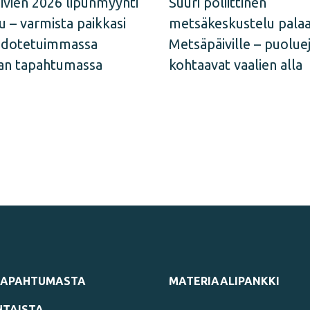
ivien 2026 lipunmyynti
Suuri poliittinen
u – varmista paikkasi
metsäkeskustelu pala
odotetuimmassa
Metsäpäiville – puolue
an tapahtumassa
kohtaavat vaalien alla
TAPAHTUMASTA
MATERIAALIPANKKI
TAISTA