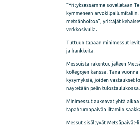
”Yrityksessämme sovelletaan Ter
kymmeneen arvokilpailumitaliin.
metsänhoitoa”, yrittäjät kehais
verkkosivulla
.
Tuttuun tapaan minimessut levit
ja hankkeita.
Messuista rakentuu jälleen Metsä
kollegojen kanssa. Tänä vuonna
kysymyksiä, joiden vastaukset lö
näytetään pelin tulostaulukossa.
Minimessut aukeavat yhtä aikaa
tapahtumapäivän iltamiin saakk
Messut sisältyvät Metsäpäivät-l
Jaa