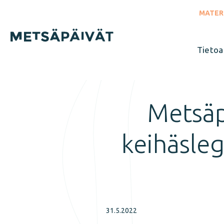
Siirry
suoraan
MATER
sisältöön
Tietoa
Sulje
valikko
Metsäp
keihäsleg
31.5.2022