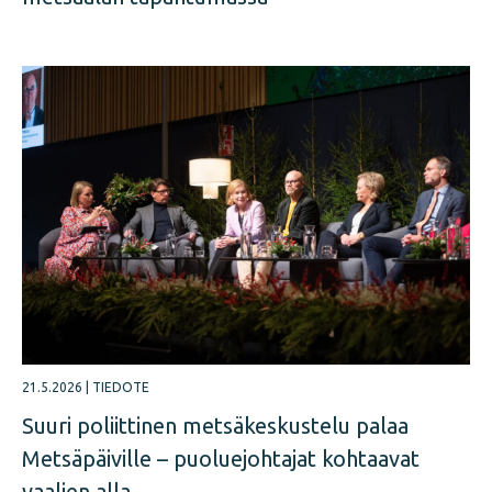
21.5.2026
|
TIEDOTE
Suuri poliittinen metsäkeskustelu palaa
Metsäpäiville – puoluejohtajat kohtaavat
vaalien alla