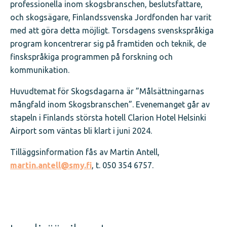
professionella inom skogsbranschen, beslutsfattare,
och skogsägare, Finlandssvenska Jordfonden har varit
med att göra detta möjligt. Torsdagens svenskspråkiga
program koncentrerar sig på framtiden och teknik, de
finskspråkiga programmen på forskning och
kommunikation.
Huvudtemat för Skogsdagarna är ”Målsättningarnas
mångfald inom Skogsbranschen”. Evenemanget går av
stapeln i Finlands största hotell Clarion Hotel Helsinki
Airport som väntas bli klart i juni 2024.
Tilläggsinformation fås av Martin Antell,
martin.antell@smy.fi
, t. 050 354 6757.
Jaa
juttu