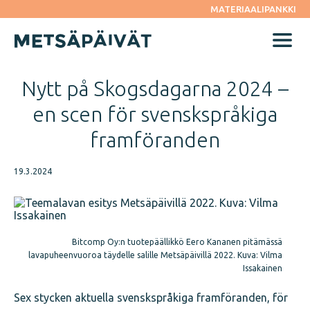
Siirry
MATERIAALIPANKKI
suoraan
sisältöön
Menu
Nytt på Skogsdagarna 2024 –
en scen för svenskspråkiga
framföranden
19.3.2024
Bitcomp Oy:n tuotepäällikkö Eero Kananen pitämässä
lavapuheenvuoroa täydelle salille Metsäpäivillä 2022. Kuva: Vilma
Issakainen
Sex stycken aktuella svenskspråkiga framföranden, för