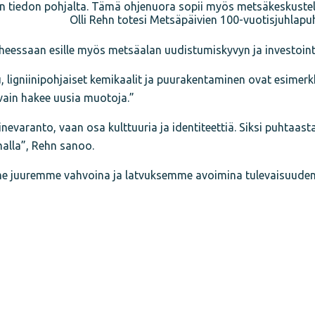
un tiedon pohjalta. Tämä ohjenuora sopii myös metsäkeskuste
Olli Rehn totesi Metsäpäivien 100-vuotisjuhlapu
heessaan esille myös metsäalan uudistumiskyvyn ja investoint
lu, ligniinipohjaiset kemikaalit ja puurakentaminen ovat esimerk
vain hakee uusia muotoja.”
ainevaranto, vaan osa kulttuuria ja identiteettiä. Siksi puhtaa
malla”, Rehn sanoo.
me juuremme vahvoina ja latvuksemme avoimina tulevaisuuden t