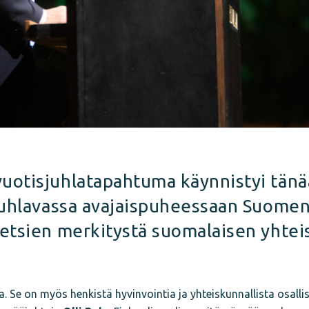
uotisjuhlatapahtuma käynnistyi tänä
 Juhlavassa avajaispuheessaan Suomen
metsien merkitystä suomalaisen yhte
a. Se on myös henkistä hyvinvointia ja yhteiskunnallista osalli