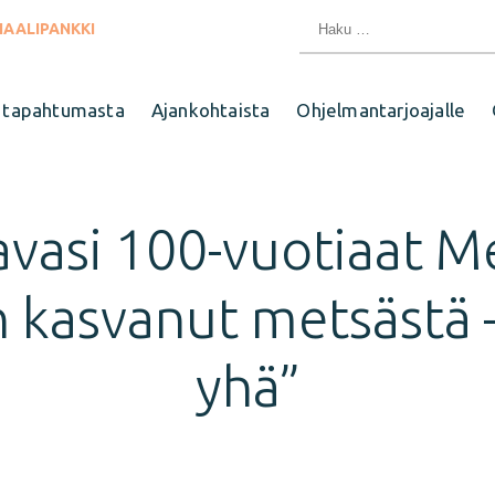
Haku:
IAALIPANKKI
 tapahtumasta
Ajankohtaista
Ohjelmantarjoajalle
avasi 100-vuotiaat M
 kasvanut metsästä –
yhä”