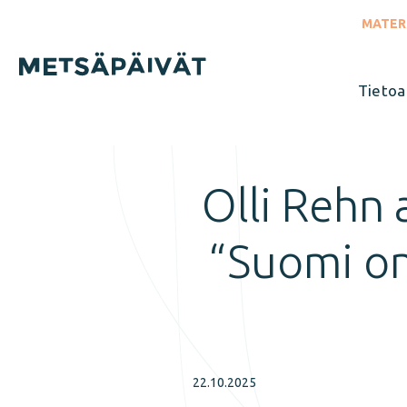
Siirry
suoraan
MATER
sisältöön
Tietoa
Sulje
valikko
Olli Rehn 
“Suomi on
22.10.2025