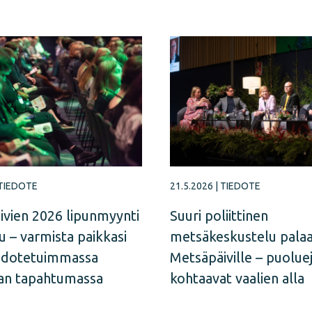
TIEDOTE
21.5.2026
|
TIEDOTE
ivien 2026 lipunmyynti
Suuri poliittinen
u – varmista paikkasi
metsäkeskustelu pala
odotetuimmassa
Metsäpäiville – puolue
an tapahtumassa
kohtaavat vaalien alla