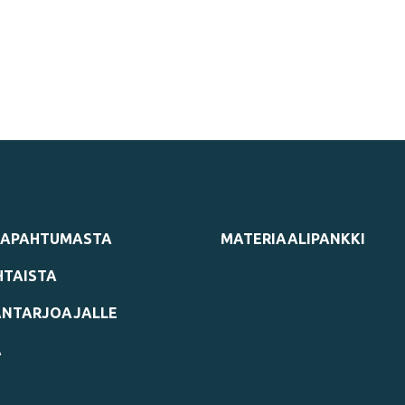
TAPAHTUMASTA
MATERIAALIPANKKI
TAISTA
NTARJOAJALLE
A