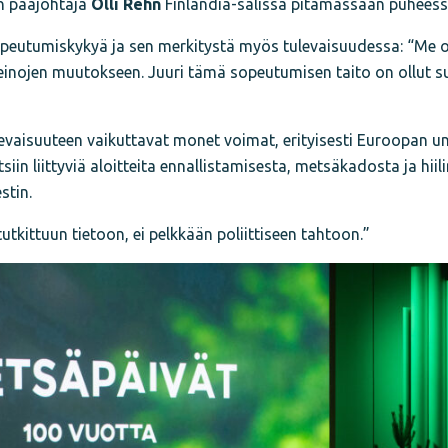
in pääjohtaja
Olli Rehn
Finlandia-salissa pitämässään puheess
opeutumiskykyä ja sen merkitystä myös tulevaisuudessa: “Me
keinojen muutokseen. Juuri tämä sopeutumisen taito on ollut
levaisuuteen vaikuttavat monet voimat, erityisesti Euroopan u
siin liittyviä aloitteita ennallistamisesta, metsäkadosta ja hii
stin.
utkittuun tietoon, ei pelkkään poliittiseen tahtoon.”