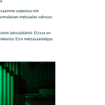
a.
 osaamme sopeutua niin
 suomalaisen metsäalan vahvuus
nionin lainsäädäntö. EU:ssa on
linieluista. EU:n metsäsääntelyyn