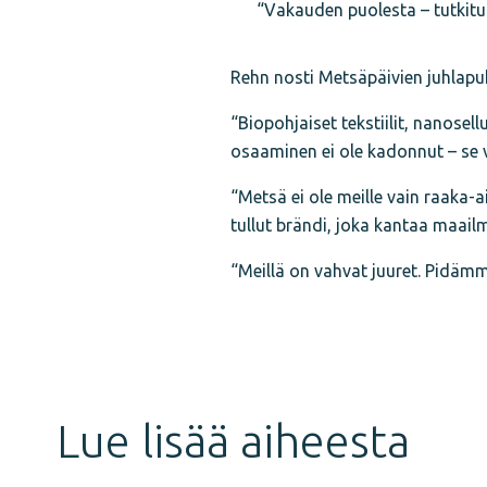
“Vakauden puolesta – tutkit
Rehn nosti Metsäpäivien juhlapu
“Biopohjaiset tekstiilit, nanosel
osaaminen ei ole kadonnut – se 
“Metsä ei ole meille vain raaka-
tullut brändi, joka kantaa maail
“Meillä on vahvat juuret. Pidäm
Jaa
juttu
Lue lisää aiheesta