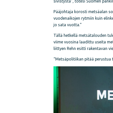
sivistystä”, totesi Suomen pank
Pääjohtaja korosti metsäalan s
vuodenaikojen rytmiin kuin elin
jo sata vuotta.”
Tällä hetkellä metsätalouden tu
viime vuosina laadittu useita met
liittyen Rehn esitti rakentavan vie
“Metsäpolitiikan pitää perustua t