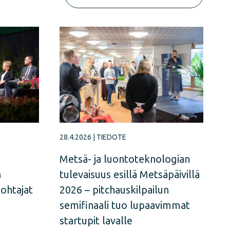
28.4.2026
|
TIEDOTE
Metsä- ja luontoteknologian
a
tulevaisuus esillä Metsäpäivillä
johtajat
2026 – pitchauskilpailun
semifinaali tuo lupaavimmat
startupit lavalle