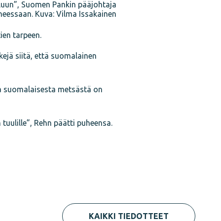
luun”, Suomen Pankin pääjohtaja
heessaan. Kuva: Vilma Issakainen
ien tarpeen.
kejä siitä, että suomalainen
sta suomalaisesta metsästä on
uulille”, Rehn päätti puheensa.
KAIKKI TIEDOTTEET