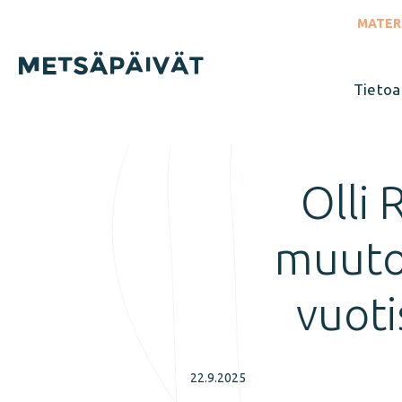
Siirry
suoraan
MATER
sisältöön
Tietoa
Sulje
valikko
Olli 
muuto
vuoti
22.9.2025