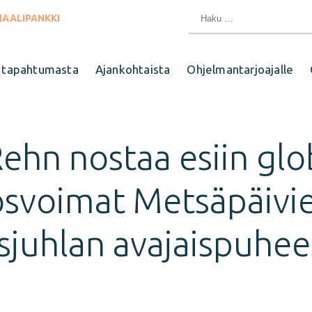
Haku:
IAALIPANKKI
 tapahtumasta
Ajankohtaista
Ohjelmantarjoajalle
Rehn nostaa esiin glo
svoimat Metsäpäivie
sjuhlan avajaispuhe