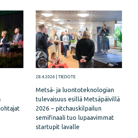
28.4.2026
|
TIEDOTE
Metsä- ja luontoteknologian
a
tulevaisuus esillä Metsäpäivillä
johtajat
2026 – pitchauskilpailun
semifinaali tuo lupaavimmat
startupit lavalle