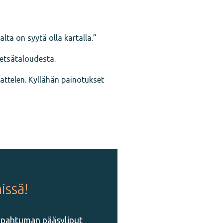
ta on syytä olla kartalla.”
etsätaloudesta.
jattelen. Kyllähän painotukset
issä!
Tapahtuman pääsyliput