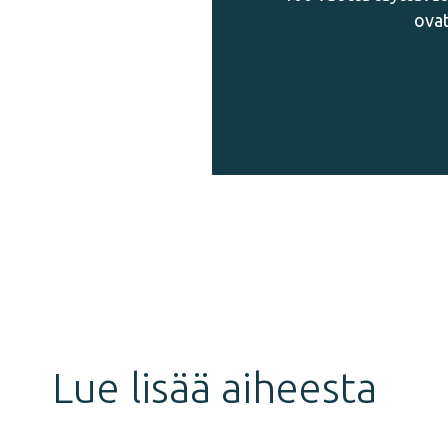
ovat
Jaa
juttu
Lue lisää aiheesta