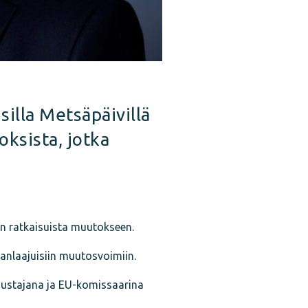
illa Metsäpäivillä
ksista, jotka
n ratkaisuista muutokseen.
nlaajuisiin muutosvoimiin.
ustajana ja EU-komissaarina