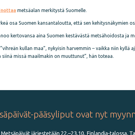
inottaa
metsäalan merkitystä Suomelle.
rkeä osa Suomen kansantaloutta, että sen kehitysnäkymien osal
noo kertovansa aina Suomen kestävästä metsähoidosta ja m
”vihreän kullan maa”, nykyisin harvemmin – vaikka niin kyllä a
a siinä missä maailmakin on muuttunut”, hän toteaa.
äpäivät-pääsyliput ovat nyt myynn
 Metsäpäivät järjestetään 22.–23.10. Finlandia-talossa. 