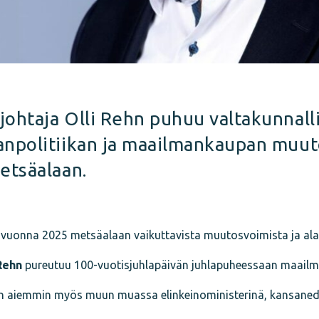
htaja Olli Rehn puhuu valtakunnallis
npolitiikan ja maailmankaupan muuto
etsäalaan.
lavuonna 2025 metsäalaan vaikuttavista muutosvoimista ja ala
Rehn
pureutuu 100-vuotisjuhlapäivän juhlapuheessaan maailma
n aiemmin myös muun muassa elinkeinoministerinä, kansaned