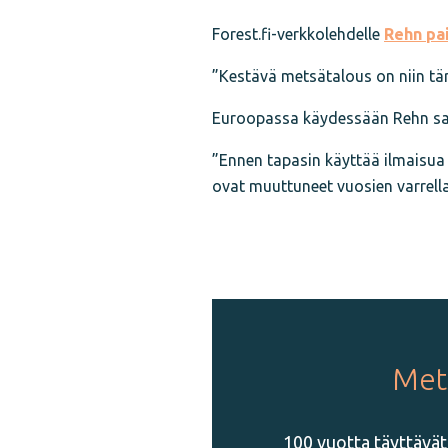
Forest.fi-verkkolehdelle
Rehn pa
”Kestävä metsätalous on niin tä
Euroopassa käydessään Rehn sa
”Ennen tapasin käyttää ilmaisua 
ovat muuttuneet vuosien varrell
Mets
100 vuotta täyttävät