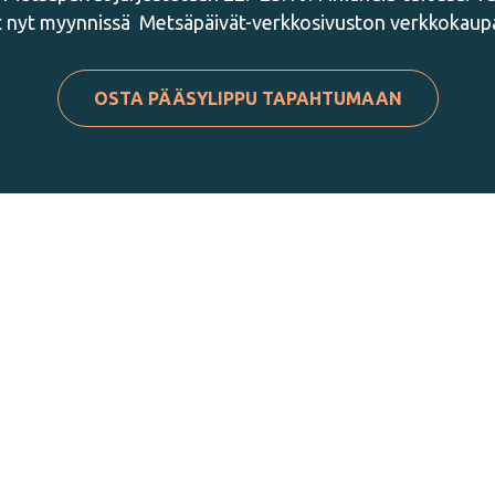
 nyt myynnissä Metsäpäivät-verkkosivuston verkkokaup
OSTA PÄÄSYLIPPU TAPAHTUMAAN