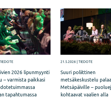
TIEDOTE
21.5.2026
|
TIEDOTE
ivien 2026 lipunmyynti
Suuri poliittinen
u – varmista paikkasi
metsäkeskustelu pala
odotetuimmassa
Metsäpäiville – puolue
an tapahtumassa
kohtaavat vaalien alla