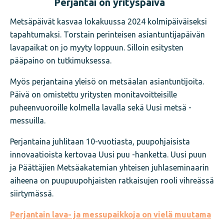
Perjantai on yrityspäivä
Metsäpäivät kasvaa lokakuussa 2024 kolmipäiväiseksi
tapahtumaksi. Torstain perinteisen asiantuntijapäivän
lavapaikat on jo myyty loppuun. Silloin esitysten
pääpaino on tutkimuksessa.
Myös perjantaina yleisö on metsäalan asiantuntijoita.
Päivä on omistettu yritysten monitavoitteisille
puheenvuoroille kolmella lavalla sekä Uusi metsä -
messuilla.
Perjantaina juhlitaan 10-vuotiasta, puupohjaisista
innovaatioista kertovaa Uusi puu -hanketta. Uusi puun
ja Päättäjien Metsäakatemian yhteisen juhlaseminaarin
aiheena on puupuupohjaisten ratkaisujen rooli vihreässä
siirtymässä.
Perjantain lava- ja messupaikkoja on vielä muutama