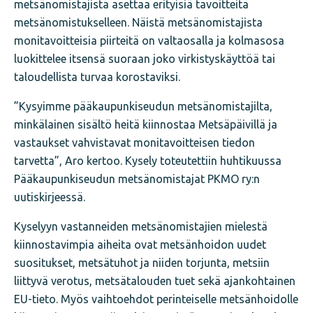
metsänomistajista asettaa erityisiä tavoitteita
metsänomistukselleen. Näistä metsänomistajista
monitavoitteisia piirteitä on valtaosalla ja kolmasosa
luokittelee itsensä suoraan joko virkistyskäyttöä tai
taloudellista turvaa korostaviksi.
”Kysyimme pääkaupunkiseudun metsänomistajilta,
minkälainen sisältö heitä kiinnostaa Metsäpäivillä ja
vastaukset vahvistavat monitavoitteisen tiedon
tarvetta”, Aro kertoo. Kysely toteutettiin huhtikuussa
Pääkaupunkiseudun metsänomistajat PKMO ry:n
uutiskirjeessä.
Kyselyyn vastanneiden metsänomistajien mielestä
kiinnostavimpia aiheita ovat metsänhoidon uudet
suositukset, metsätuhot ja niiden torjunta, metsiin
liittyvä verotus, metsätalouden tuet sekä ajankohtainen
EU-tieto. Myös vaihtoehdot perinteiselle metsänhoidolle