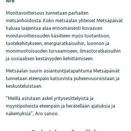
Aro
.
Monitavoitteisuus tunnetaan parhaiten
metsänhoidosta. Koko metsäalan yhteiset Metsäpäivät
haluaa laajentaa alaa erinomaisesti kuvaavan
monitavoitteisuuden käsitteen myös tuotantoon,
tuotekehitykseen, energiaratkaisuihin, luonnon ja
monimuotoisuuden turvaamiseen, ilmastoratkaisuihin
ja sosiaalisen kestävyyden kehittämiseen.
Metsäalan suurin asiantuntijatapahtuma Metsäpäivät
tunnetaan eteenpäin katsovista puheenvuoroistaan ja
keskusteluistaan.
”Meillä astutaan askel yritysesittelyistä ja
myyntipuheista eteenpäin ja herätellään ajatuksia ja
näkemyksiä”, Aro sanoo.