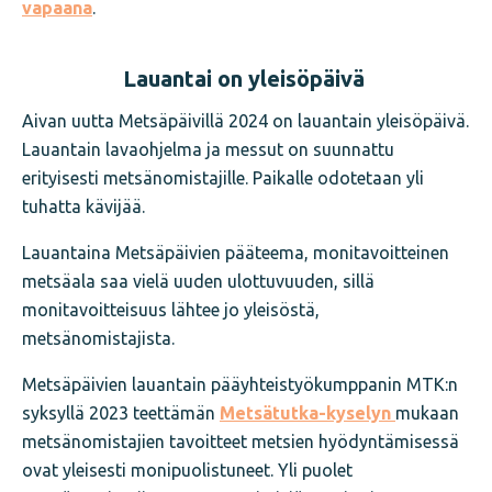
vapaana
.
Lauantai on yleisöpäivä
Aivan uutta Metsäpäivillä 2024 on lauantain yleisöpäivä.
Lauantain lavaohjelma ja messut on suunnattu
erityisesti metsänomistajille. Paikalle odotetaan yli
tuhatta kävijää.
Lauantaina Metsäpäivien pääteema, monitavoitteinen
metsäala saa vielä uuden ulottuvuuden, sillä
monitavoitteisuus lähtee jo yleisöstä,
metsänomistajista.
Metsäpäivien lauantain pääyhteistyökumppanin MTK:n
syksyllä 2023 teettämän
Metsätutka-kyselyn
mukaan
metsänomistajien tavoitteet metsien hyödyntämisessä
ovat yleisesti monipuolistuneet. Yli puolet