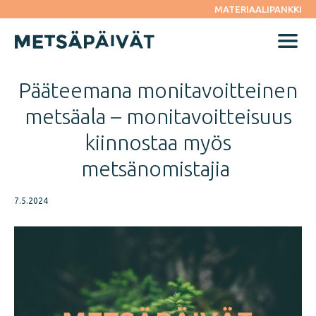
Siirry
MATERIAALIPANKKI
suoraan
sisältöön
Menu
Pääteemana monitavoitteinen
metsäala – monitavoitteisuus
kiinnostaa myös
metsänomistajia
7.5.2024