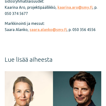
sidosryhmätilaisuudet:
Kaarina Aro, projektipäällikkö,
kaarina.aro@smy.fi
, p.
050 374 5677
Markkinointi ja messut:
Saara Alanko,
saara.alanko
@smy.fi
, p. 050 356 4556
Jaa
juttu
Lue lisää aiheesta