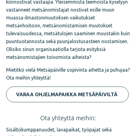
kiinnostivat vastaajia. Yleisemmistä teemoista kyselyyn
vastanneet metsänomistajat nostivat esille muun
muassa ilmastonmuutoksen vaikutukset
metsänhoitoon, metsänomistamisen muutokset
tulevaisuudessa, metsätulojen saaminen muustakin kuin
puuntuotannosta sekä puunjalostusasteen nostamisen.
Olisiko sinun organisaatiolla tarjota esityksiä
metsänomistajien toivomista aiheista?
Mietitkö vielä Metsäpäiville sopivinta aihetta ja puhujaa?
Ota meihin yhteyttä!
VARAA OHJELMAPAIKKA METSÄPÄIVILTÄ
Ota yhteyttä meihin:
Sisältökumppanuudet, lavapaikat, työpajat sekä