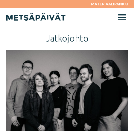
Siirry
MATERIAALIPANKKI
suoraan
sisältöön
Menu
Jatkojohto