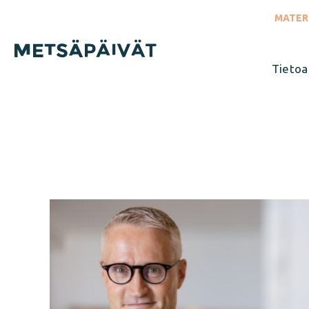
Siirry
suoraan
MATER
sisältöön
Tietoa
Sulje
valikko