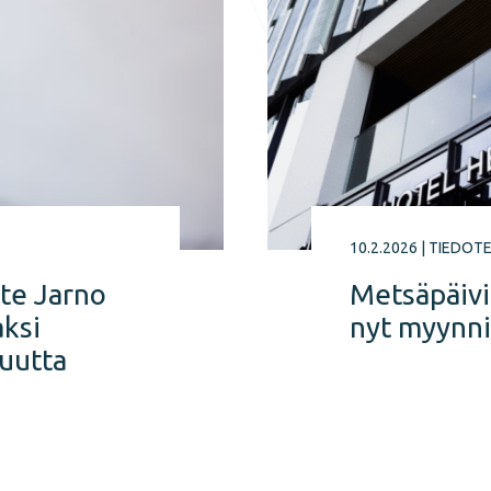
10.2.2026
|
TIEDOT
te Jarno
Metsäpäivi
aksi
nyt myynni
uutta