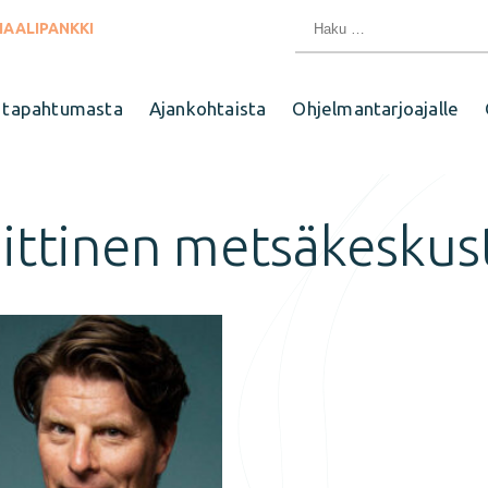
Haku:
IAALIPANKKI
 tapahtumasta
Ajankohtaista
Ohjelmantarjoajalle
iittinen metsäkeskus