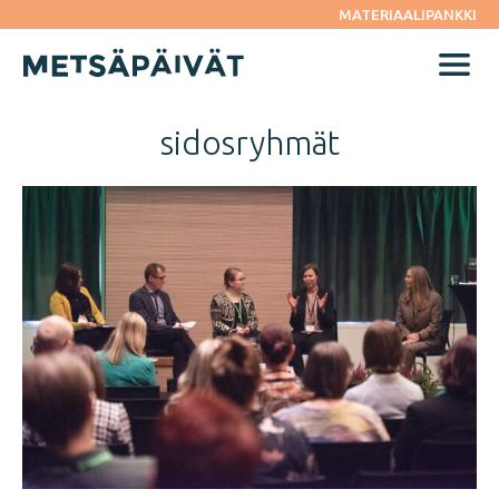
Siirry
MATERIAALIPANKKI
suoraan
sisältöön
Menu
sidosryhmät