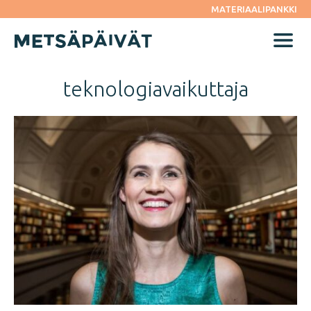
Siirry
MATERIAALIPANKKI
suoraan
sisältöön
Menu
teknologiavaikuttaja