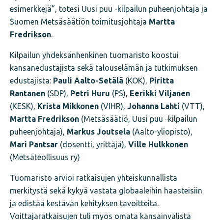
esimerkkejä”, totesi Uusi puu -kilpailun puheenjohtaja ja
Suomen Metsäsäätiön toimitusjohtaja
Martta
Fredrikson
.
Kilpailun yhdeksänhenkinen tuomaristo koostui
kansanedustajista sekä talouselämän ja tutkimuksen
edustajista:
Pauli Aalto-Setälä
(KOK),
Piritta
Rantanen
(SDP),
Petri Huru
(PS),
Eerikki Viljanen
(KESK),
Krista Mikkonen
(VIHR),
Johanna Lahti
(VTT),
Martta Fredrikson
(Metsäsäätiö, Uusi puu -kilpailun
puheenjohtaja),
Markus Joutsela
(Aalto-yliopisto),
Mari Pantsar
(dosentti, yrittäjä),
Ville Hulkkonen
(Metsäteollisuus ry)
Tuomaristo arvioi ratkaisujen yhteiskunnallista
merkitystä sekä kykyä vastata globaaleihin haasteisiin
ja edistää kestävän kehityksen tavoitteita.
Voittajaratkaisujen tuli myös omata kansainvälistä