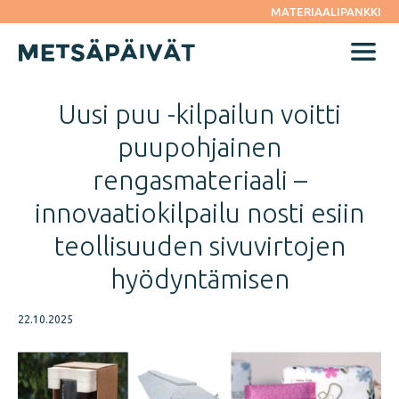
Siirry
MATERIAALIPANKKI
suoraan
sisältöön
Menu
Uusi puu -kilpailun voitti
puupohjainen
rengasmateriaali –
innovaatiokilpailu nosti esiin
teollisuuden sivuvirtojen
hyödyntämisen
22.10.2025