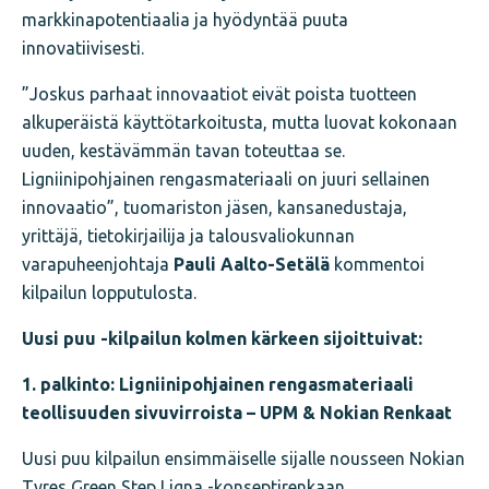
markkinapotentiaalia ja hyödyntää puuta
innovatiivisesti.
”Joskus parhaat innovaatiot eivät poista tuotteen
alkuperäistä käyttötarkoitusta, mutta luovat kokonaan
uuden, kestävämmän tavan toteuttaa se.
Ligniinipohjainen rengasmateriaali on juuri sellainen
innovaatio”, tuomariston jäsen, kansanedustaja,
yrittäjä, tietokirjailija ja talousvaliokunnan
varapuheenjohtaja
Pauli Aalto-Setälä
kommentoi
kilpailun lopputulosta.
Uusi puu -kilpailun kolmen kärkeen sijoittuivat:
1. palkinto: Ligniinipohjainen rengasmateriaali
teollisuuden sivuvirroista – UPM & Nokian Renkaat
Uusi puu kilpailun ensimmäiselle sijalle nousseen Nokian
Tyres Green Step Ligna -konseptirenkaan