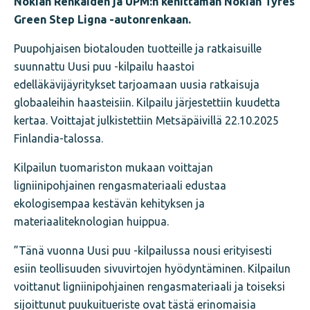
Nokian Renkaiden ja UPM:n kehittämän Nokian Tyres
Green Step Ligna -autonrenkaan.
Puupohjaisen biotalouden tuotteille ja ratkaisuille
suunnattu Uusi puu -kilpailu haastoi
edelläkävijäyritykset tarjoamaan uusia ratkaisuja
globaaleihin haasteisiin. Kilpailu järjestettiin kuudetta
kertaa. Voittajat julkistettiin Metsäpäivillä 22.10.2025
Finlandia-talossa.
Kilpailun tuomariston mukaan voittajan
ligniinipohjainen rengasmateriaali edustaa
ekologisempaa kestävän kehityksen ja
materiaaliteknologian huippua.
”Tänä vuonna Uusi puu -kilpailussa nousi erityisesti
esiin teollisuuden sivuvirtojen hyödyntäminen. Kilpailun
voittanut ligniinipohjainen rengasmateriaali ja toiseksi
sijoittunut puukuitueriste ovat tästä erinomaisia