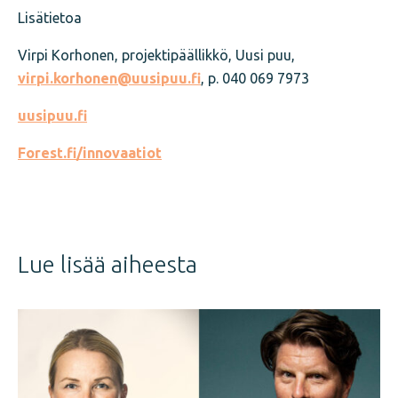
Lisätietoa
Virpi Korhonen, projektipäällikkö, Uusi puu,
virpi.korhonen@uusipuu.fi
, p. 040 069 7973
uusipuu.fi
Forest.fi/innovaatiot
Jaa
juttu
Lue lisää aiheesta