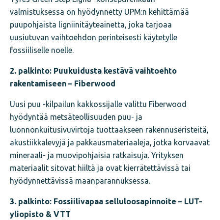
valmistuksessa on hyödynnetty UPM:n kehittämää
puupohjaista ligniinitäyteainetta, joka tarjoaa
uusiutuvan vaihtoehdon perinteisesti käytetylle
fossiiliselle noelle.
2. palkinto: Puukuidusta kestävä vaihtoehto
rakentamiseen – Fiberwood
Uusi puu -kilpailun kakkossijalle valittu Fiberwood
hyödyntää metsäteollisuuden puu- ja
luonnonkuitusivuvirtoja tuottaakseen rakennuseristeitä,
akustiikkalevyjä ja pakkausmateriaaleja, jotka korvaavat
mineraali- ja muovipohjaisia ratkaisuja. Yrityksen
materiaalit sitovat hiiltä ja ovat kierrätettävissä tai
hyödynnettävissä maanparannuksessa.
3. palkinto: Fossiilivapaa selluloosapinnoite – LUT-
yliopisto & VTT