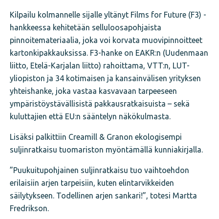
Kilpailu kolmannelle sijalle yltänyt Films for Future (F3) -
hankkeessa kehitetään selluloosapohjaista
pinnoitemateriaalia, joka voi korvata muovipinnoitteet
kartonkipakkauksissa. F3-hanke on EAKR:n (Uudenmaan
liitto, Etelä-Karjalan liitto) rahoittama, VTT:n, LUT-
yliopiston ja 34 kotimaisen ja kansainvälisen yrityksen
yhteishanke, joka vastaa kasvavaan tarpeeseen
ympäristöystävällisistä pakkausratkaisuista – sekä
kuluttajien että EU:n sääntelyn näkökulmasta.
Lisäksi palkittiin Creamill & Granon ekologisempi
suljinratkaisu tuomariston myöntämällä kunniakirjalla.
”Puukuitupohjainen suljinratkaisu tuo vaihtoehdon
erilaisiin arjen tarpeisiin, kuten elintarvikkeiden
säilytykseen. Todellinen arjen sankari!”, totesi Martta
Fredrikson.