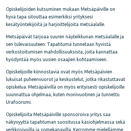
Opiskelijoiden kutsuminen mukaan Metsäpäiville on
hyvä tapa sitouttaa esimerkiksi yrityksesi
kesätyöntekijöitä ja harjoittelijoita metsäalalle.
Metsäpäivät tarjoaa suuren näyteikkunan metsäalalle ja
sen tulevaisuuteen. Tapahtuma tunnetaan hyvistä
verkostoitumisen mahdollisuuksista, joita kannattaa
hyödyntää myös uusien osaajien kohtaamiseen.
Opiskelijoille kiinnostavia ovat myös Metsäpäivien
lukuisat puheenvuorot ja keskustelut, jotka rikastuttavat
opiskelua. Metsäpäivillä on myös erityisesti opiskelijoille
suunnattua ohjelmaa, kuten monivuotinen ja tunnettu
Urafoorumi.
Opiskelijoita Metsäpäiville sponsoroiva yritys saa
näkyvyyttä tapahtuman suositussa käsiohjelmassa sekä
verkkosivuilla ja somekanavilla. Kerromme mielellämme,