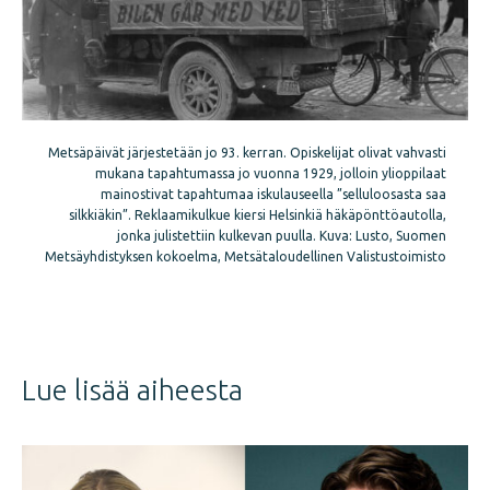
Metsäpäivät järjestetään jo 93. kerran. Opiskelijat olivat vahvasti
mukana tapahtumassa jo vuonna 1929, jolloin ylioppilaat
mainostivat tapahtumaa iskulauseella ”selluloosasta saa
silkkiäkin”. Reklaamikulkue kiersi Helsinkiä häkäpönttöautolla,
jonka julistettiin kulkevan puulla. Kuva: Lusto, Suomen
Metsäyhdistyksen kokoelma, Metsätaloudellinen Valistustoimisto
Jaa
juttu
Lue lisää aiheesta