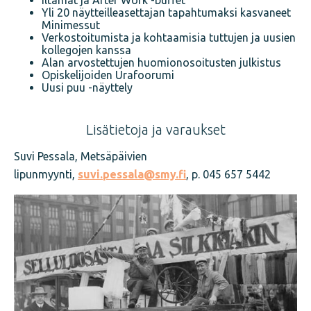
Iltamat ja After Work -buffet
Yli 20 näytteilleasettajan tapahtumaksi kasvaneet
Minimessut
Verkostoitumista ja kohtaamisia tuttujen ja uusien
kollegojen kanssa
Alan arvostettujen huomionosoitusten julkistus
Opiskelijoiden Urafoorumi
Uusi puu -näyttely
Lisätietoja ja varaukset
Suvi Pessala, Metsäpäivien
lipunmyynti,
suvi.pessala@smy.fi
, p. 045 657 5442