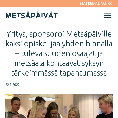
Siirry
MATERIAALIPANKKI
suoraan
sisältöön
Menu
Yritys, sponsoroi Metsäpäiville
kaksi opiskelijaa yhden hinnalla
– tulevaisuuden osaajat ja
metsäala kohtaavat syksyn
tärkeimmässä tapahtumassa
22.9.2022