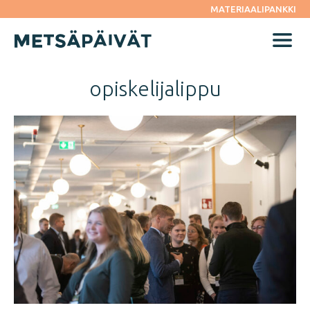
Siirry
MATERIAALIPANKKI
suoraan
sisältöön
Menu
opiskelijalippu