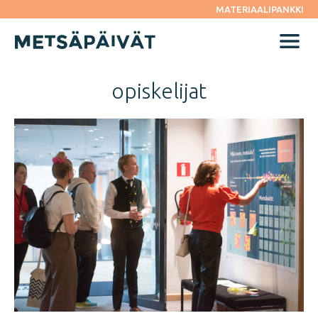
Siirry
MATERIAALIPANKKI
suoraan
sisältöön
Menu
opiskelijat