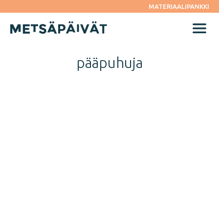
Siirry
MATERIAALIPANKKI
suoraan
sisältöön
Menu
pääpuhuja