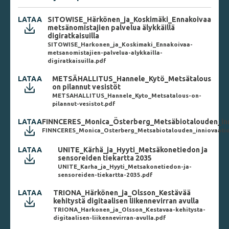
LATAA
SITOWISE_Härkönen_ja_Koskimäki_Ennakoivaa
metsänomistajien palvelua älykkäillä
digiratkaisuilla
SITOWISE_Harkonen_ja_Koskimaki_Ennakoivaa-
metsanomistajien-palvelua-alykkailla-
digiratkaisuilla.pdf
LATAA
METSÄHALLITUS_Hannele_Kytö_Metsätalous
on pilannut vesistöt
METSAHALLITUS_Hannele_Kyto_Metsatalous-on-
pilannut-vesistot.pdf
LATAA
FINNCERES_Monica_Österberg_Metsäbiotalouden_inn
FINNCERES_Monica_Osterberg_Metsabiotalouden_inniovaatio
LATAA
UNITE_Kärhä_ja_Hyyti_Metsäkonetiedon ja
sensoreiden tiekartta 2035
UNITE_Karha_ja_Hyyti_Metsakonetiedon-ja-
sensoreiden-tiekartta-2035.pdf
LATAA
TRIONA_Härkönen_ja_Olsson_Kestävää
kehitystä digitaalisen liikennevirran avulla
TRIONA_Harkonen_ja_Olsson_Kestavaa-kehitysta-
digitaalisen-liikennevirran-avulla.pdf