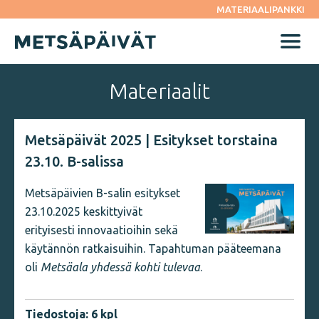
Siirry
MATERIAALIPANKKI
suoraan
sisältöön
Menu
Materiaalit
Metsäpäivät 2025 | Esitykset torstaina
23.10. B-salissa
Metsäpäivien B-salin esitykset
23.10.2025 keskittyivät
erityisesti innovaatioihin sekä
käytännön ratkaisuihin. Tapahtuman pääteemana
oli
Metsäala yhdessä kohti tulevaa
.
Tiedostoja: 6 kpl