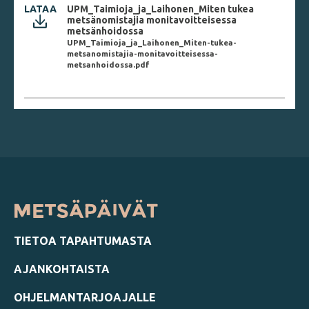
LATAA
UPM_Taimioja_ja_Laihonen_Miten tukea
metsänomistajia monitavoitteisessa
metsänhoidossa
UPM_Taimioja_ja_Laihonen_Miten-tukea-
metsanomistajia-monitavoitteisessa-
metsanhoidossa.pdf
TIETOA TAPAHTUMASTA
AJANKOHTAISTA
OHJELMANTARJOAJALLE