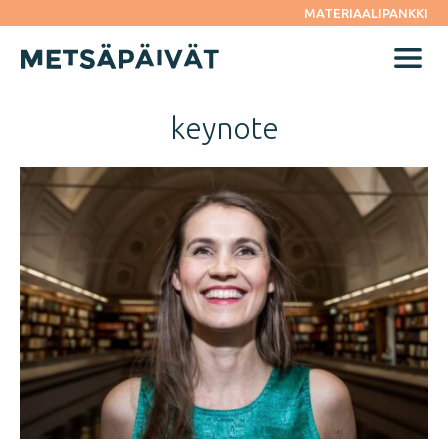
Siirry
MATERIAALIPANKKI
suoraan
sisältöön
Menu
keynote