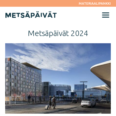
Siirry
MATERIAALIPANKKI
suoraan
sisältöön
Menu
Metsäpäivät 2024