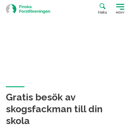
Siirry
suoraan
Haku
MENY
sisältöön
Gratis besök av
skogsfackman till din
skola