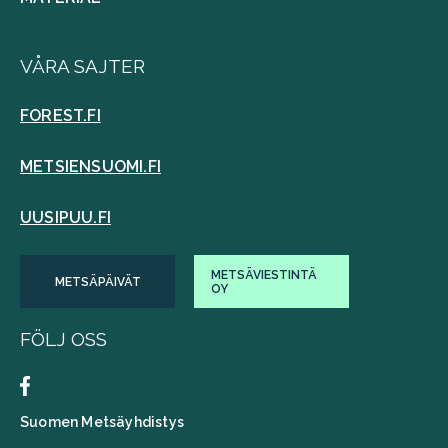
VÅRA SAJTER
FOREST.FI
METSIENSUOMI.FI
UUSIPUU.FI
METSÄVIESTINTÄ
METSÄPÄIVÄT
OY
FÖLJ OSS
Suomen Metsäyhdistys