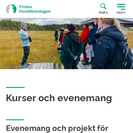
Siirry
suoraan
Haku
MENY
sisältöön
Kurser och evenemang
Evenemang och projekt för