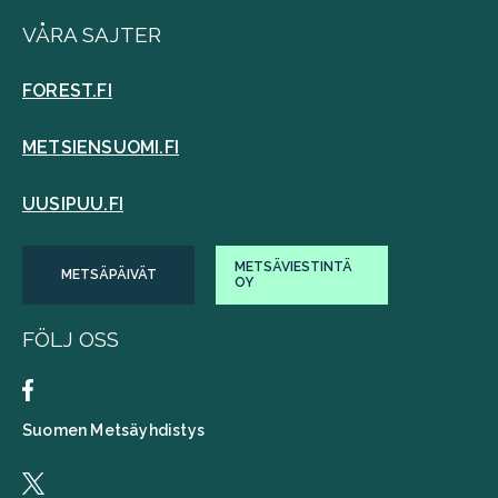
VÅRA SAJTER
FOREST.FI
METSIENSUOMI.FI
UUSIPUU.FI
METSÄVIESTINTÄ
METSÄPÄIVÄT
OY
FÖLJ OSS
Suomen Metsäyhdistys