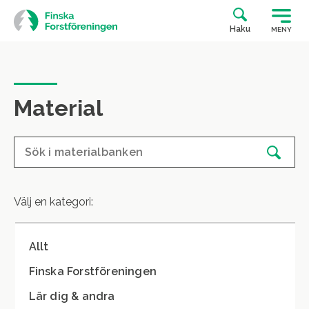
Siirry
suoraan
Haku
MENY
sisältöön
Material
Välj en kategori:
Allt
Finska Forstföreningen
Lär dig & andra