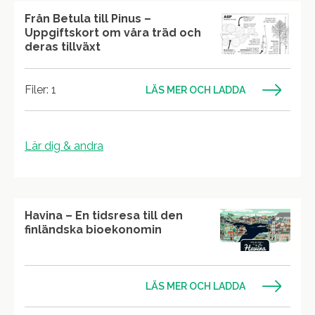
Från Betula till Pinus –
Uppgiftskort om våra träd och
deras tillväxt
Filer: 1
LÄS MER OCH LADDA
Lär dig & andra
Havina – En tidsresa till den
finländska bioekonomin
LÄS MER OCH LADDA