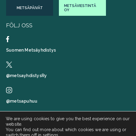
METSÄVIESTINTÄ
METSÄPÄIVÄT
OY
FÖLJ OSS
Suomen Metsäyhdistys
@metsayhdistysRy
@metsapuhuu
We are using cookies to give you the best experience on our
website.
Suomen metsäyhdistys
You can find out more about which cookies we are using or
switch them off in
settings
.