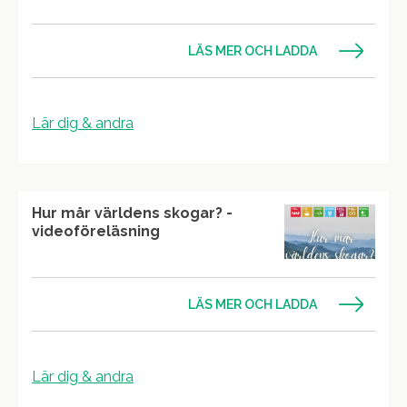
LÄS MER OCH LADDA
Lär dig & andra
Hur mår världens skogar? -
videoföreläsning
LÄS MER OCH LADDA
Lär dig & andra