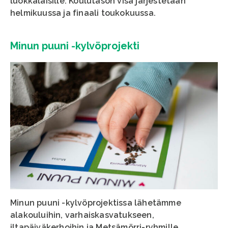
luokkalaisille. Koulutason visa järjestetään
helmikuussa ja finaali toukokuussa.
Minun puuni -kylvöprojekti
Minun puuni -kylvöprojektissa lähetämme
alakouluihin, varhaiskasvatukseen,
iltapäiväkerhoihin ja Metsämörri-ryhmille