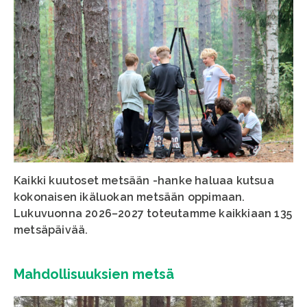
Kaikki kuutoset metsään -hanke haluaa kutsua
kokonaisen ikäluokan metsään oppimaan.
Lukuvuonna 2026
–
2027 t
oteutamme kaikkiaan 135
metsäpäivää.
Mahdollisuuksien metsä