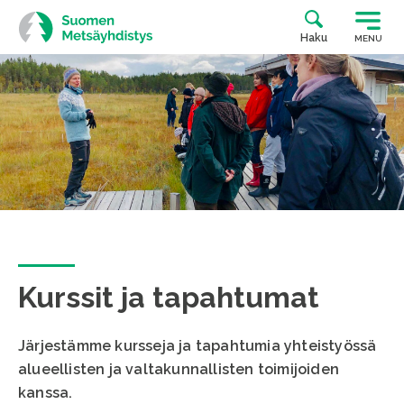
Siirry
suoraan
Haku
MENU
sisältöön
Kurssit ja tapahtumat
Järjestämme kursseja ja tapahtumia yhteistyössä
alueellisten ja valtakunnallisten toimijoiden
kanssa.