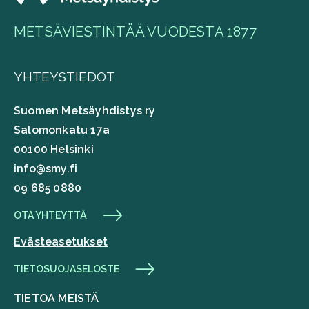
METSÄVIESTINTÄÄ VUODESTA 1877
YHTEYSTIEDOT
Suomen Metsäyhdistys ry
Salomonkatu 17a
00100 Helsinki
info@smy.fi
09 685 0880
OTA YHTEYTTÄ
Evästeasetukset
TIETOSUOJASELOSTE
TIETOA MEISTÄ