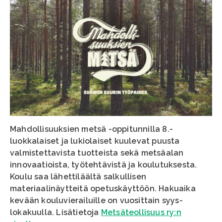
Mahdollisuuksien metsä -oppitunnilla 8.-
luokkalaiset ja lukiolaiset kuulevat puusta
valmistettavista tuotteista sekä metsäalan
innovaatioista, työtehtävistä ja koulutuksesta.
Koulu saa lähettiläältä salkullisen
materiaalinäytteitä opetuskäyttöön. Hakuaika
kevään kouluvierailuille on vuosittain syys-
lokakuulla. Lisätietoja
Metsäteollisuus ry:n