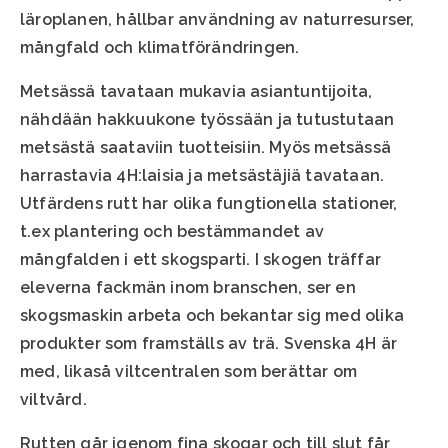
läroplanen, hållbar användning av naturresurser,
mångfald och klimatförändringen.
Metsässä tavataan mukavia asiantuntijoita,
nähdään hakkuukone työssään ja tutustutaan
metsästä saataviin tuotteisiin. Myös metsässä
harrastavia 4H:laisia ja metsästäjiä tavataan.
Utfärdens rutt har olika fungtionella stationer,
t.ex plantering och bestämmandet av
mångfalden i ett skogsparti. I skogen träffar
eleverna fackmän inom branschen, ser en
skogsmaskin arbeta och bekantar sig med olika
produkter som framställs av trä. Svenska 4H är
med, likaså viltcentralen som berättar om
viltvård.
Rutten går igenom fina skogar och till slut får