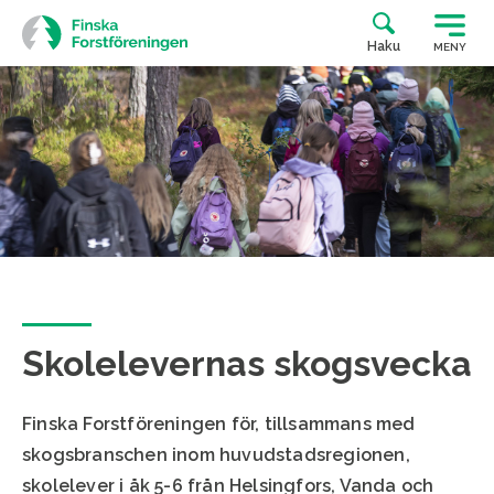
Siirry
suoraan
Haku
MENY
sisältöön
Skolelevernas skogsvecka
Finska Forstföreningen för, tillsammans med
skogsbranschen inom huvudstadsregionen,
skolelever i åk 5-6 från Helsingfors, Vanda och