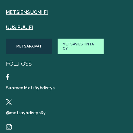
METSIENSUOMI.FI
UUSIPUU.FI
METSÄVIESTINTÄ
METSÄPÄIVÄT
OY
FÖLJ OSS
Suomen Metsäyhdistys
@metsayhdistysRy