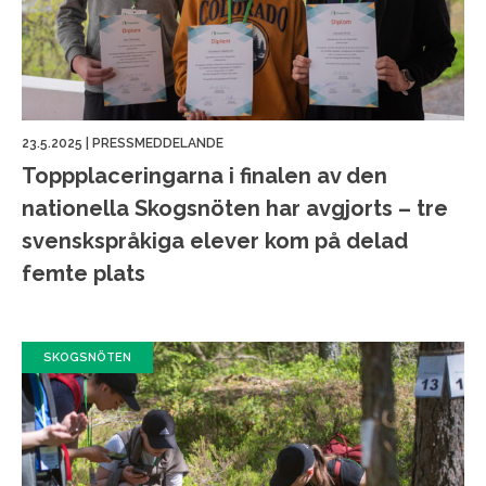
23.5.2025
|
PRESSMEDDELANDE
Topp­placeringarna i finalen av den
nationella Skogsnöten har avgjorts – tre
svenskspråkiga elever kom på delad
femte plats
SKOGSNÖTEN