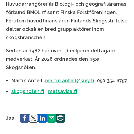
Huvudarrangörer är Biologi- och geografilärarnas
förbund BMOL rf samt Finska Forstföreningen.
Förutom huvudfinansiären Finlands Skogsstiftelse
deltar också en bred grupp aktörer inom
skogsbranschen.
Sedan år 1982 har över 1,1 miljoner deltagare
medverkat. År 2026 ordnades den 45:e
Skogsnöten.
Martin Antell,
martin.antell@smy.fi
, 050 354 6757
skogsnoten.fi
|
metsävisa.fi
Jaa.
Jaa.
Jaa.
Jaa.
Printa.
Jaa: