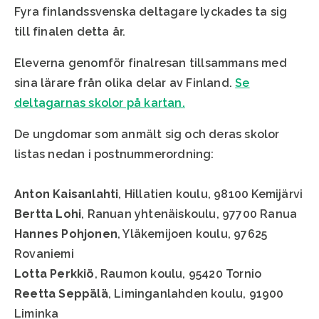
Fyra finlandssvenska deltagare lyckades ta sig
till finalen detta år.
Eleverna genomför finalresan tillsammans med
sina lärare från olika delar av Finland.
Se
deltagarnas skolor på kartan.
De ungdomar som anmält sig och deras skolor
listas nedan i postnummerordning:
Anton Kaisanlahti
, Hillatien koulu, 98100 Kemijärvi
Bertta Lohi
, Ranuan yhtenäiskoulu, 97700 Ranua
Hannes Pohjonen
, Yläkemijoen koulu, 97625
Rovaniemi
Lotta Perkkiö
, Raumon koulu, 95420 Tornio
Reetta Seppälä
, Liminganlahden koulu, 91900
Liminka