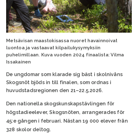
Metsävisan maastokisassa nuoret havainnoivat
luontoa ja vastaavat kilpailukysymyksiin
puhelimillaan. Kuva vuoden 2024 finaalista: Vilma
Issakainen
De ungdomar som klarade sig bäst i skolnivåns
Skogsnöt bjöds in till finalen, som ordnas i
huvudstadsregionen den 21–22.5.2026.
Den nationella skogskunskapstävlingen för
högstadieelever, Skogsnöten, arrangerades för
45:e gången i februari. Nästan 19 000 elever från
328 skolor deltog.