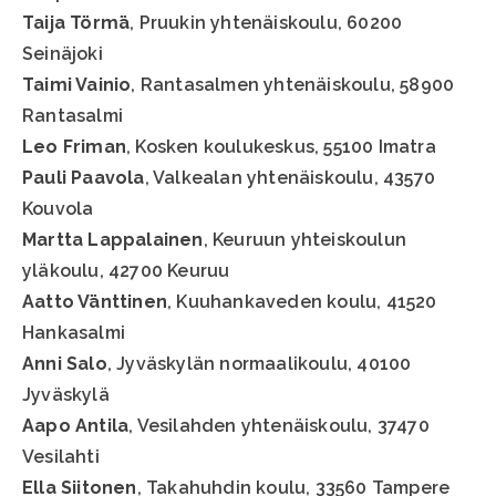
Taija Törmä
, Pruukin yhtenäiskoulu, 60200
Seinäjoki
Taimi Vainio
, Rantasalmen yhtenäiskoulu, 58900
Rantasalmi
Leo Friman
, Kosken koulukeskus, 55100 Imatra
Pauli Paavola
, Valkealan yhtenäiskoulu, 43570
Kouvola
Martta Lappalainen
, Keuruun yhteiskoulun
yläkoulu, 42700 Keuruu
Aatto Vänttinen
, Kuuhankaveden koulu, 41520
Hankasalmi
Anni Salo
, Jyväskylän normaalikoulu, 40100
Jyväskylä
Aapo Antila
, Vesilahden yhtenäiskoulu, 37470
Vesilahti
Ella Siitonen
, Takahuhdin koulu, 33560 Tampere