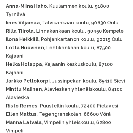
Anna-Miina Haho
, Kuulammen koulu, 91800
Tyrnävä
Iines Viljamaa
, Talvikankaan koulu, 90630 Oulu
Rilla Tiirola
, Linnakankaan koulu, 90450 Kempele
Ilona Heikkilä
, Pohjankartanon koulu, 90015 Oulu
Lotta Huovinen
, Lehtikankaan koulu, 87500
Kajaani
Helka Holappa
, Kajaanin keskuskoulu, 87100
Kajaani
Jarkko Peltokorpi
, Jussinpekan koulu, 85410 Sievi
Minttu Malinen
, Alavieskan yhtenäiskoulu, 84100
Alavieska
Risto Remes
, Puustellin koulu, 72400 Pielavesi
Ellen Mattus
, Tegengrenskolan, 66600 Vörå
Manna Latvala
, Vimpelin yhteiskoulu, 62800
Vimpeli