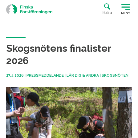
Siirry
suoraan
Haku
MENY
sisältöön
Skogsnötens finalister
2026
27.4.2026
|
PRESSMEDDELANDE
|
LÄR DIG & ANDRA
|
SKOGSNÖTEN