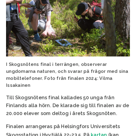
I Skogsnötens final i terrängen, observerar
ungdomarna naturen, och svarar på frågor med sina
mobiltelefoner. Foto från finalen 2024: Vilma
Issakainen
Till Skogsnötens final kallades 50 unga från
Finlands alla hörn. De klarade sig till finalen av de
20.000 elever som deltog i årets Skogsnöten.
Finalen arrangeras på Helsingfors Universitets
Skogsstation i Hyytiälä 22-23.5. På
kartan
(kan