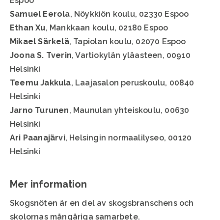
Espoo
Samuel Eerola
, Nöykkiön koulu, 02330 Espoo
Ethan Xu
, Mankkaan koulu, 02180 Espoo
Mikael Särkelä
, Tapiolan koulu, 02070 Espoo
Joona S. Tverin
, Vartiokylän yläasteen, 00910
Helsinki
Teemu Jakkula
, Laajasalon peruskoulu, 00840
Helsinki
Jarno Turunen
, Maunulan yhteiskoulu, 00630
Helsinki
Ari Paanajärvi
, Helsingin normaalilyseo, 00120
Helsinki
Mer information
Skogsnöten är en del av skogsbranschens och
skolornas mångåriga samarbete.