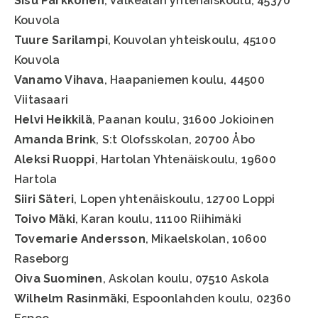
Sisu Parkkonen
, Valkealan yhtenäiskoulu, 45370
Kouvola
Tuure Sarilampi
, Kouvolan yhteiskoulu, 45100
Kouvola
Vanamo Vihava
, Haapaniemen koulu, 44500
Viitasaari
Helvi Heikkilä
, Paanan koulu, 31600 Jokioinen
Amanda Brink
, S:t Olofsskolan, 20700 Åbo
Aleksi Ruoppi
, Hartolan Yhtenäiskoulu, 19600
Hartola
Siiri Säteri
, Lopen yhtenäiskoulu, 12700 Loppi
Toivo Mäki
, Karan koulu, 11100 Riihimäki
Tovemarie Andersson
, Mikaelskolan, 10600
Raseborg
Oiva Suominen
, Askolan koulu, 07510 Askola
Wilhelm Rasinmäki
, Espoonlahden koulu, 02360