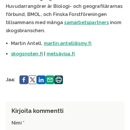
Huvudarrangörer är Biologi- och geografilärarnas
förbund, BMOL, och Finska Forstföreningen
tillsammans med många
samarbetspartners
inom
skogsbranschen.
Martin Antell,
martin.antell@smy.fi
skogsnoten.fi
|
metsävisa.fi
Jaa.
Jaa.
Jaa.
Jaa.
Printa.
Jaa:
Kirjoita kommentti
Nimi *