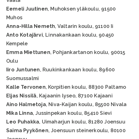
Vaala
Eemeli Juutinen
, Muhoksen yläkoulu, 91500
Muhos
Anna-Hilla Nemeth
, Valtarin koulu, 91100 Ii
Anto Kotajärvi
, Linnakankaan koulu, 90450
Kempele
Emma Miettunen
, Pohjankartanon koulu, 90015
Oulu
Iiro Juntunen
, Ruukinkankaan koulu, 89600
Suomussalmi
Kalle Tervonen
, Korpitien koulu, 88300 Paltamo
Eljas Nissilä
, Kajaanin lyseo, 87100 Kajaani
Aino Halmetoja
, Niva-Kaijan koulu, 85500 Nivala
Mika Linna
, Jussinpekan koulu, 85410 Sievi
Leo Puhakka
, Uimaharjun koulu, 81280 Joensuu
Saima Pyykönen
, Joensuun steinerkoulu, 80100