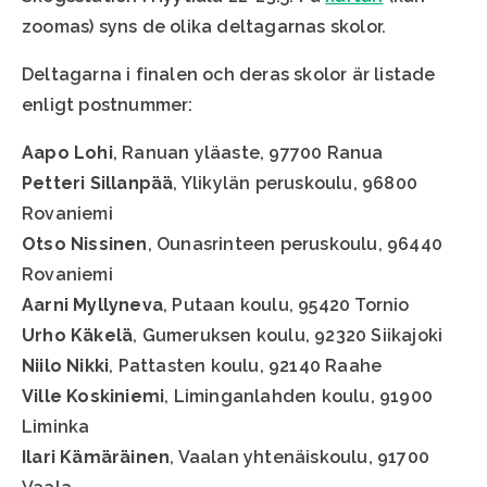
zoomas) syns de olika deltagarnas skolor.
Deltagarna i finalen och deras skolor är listade
enligt postnummer:
Aapo Lohi
, Ranuan yläaste, 97700 Ranua
Petteri Sillanpää
, Ylikylän peruskoulu, 96800
Rovaniemi
Otso Nissinen
, Ounasrinteen peruskoulu, 96440
Rovaniemi
Aarni Myllyneva
, Putaan koulu, 95420 Tornio
Urho Käkelä
, Gumeruksen koulu, 92320 Siikajoki
Niilo Nikki
, Pattasten koulu, 92140 Raahe
Ville Koskiniemi
, Liminganlahden koulu, 91900
Liminka
Ilari Kämäräinen
, Vaalan yhtenäiskoulu, 91700