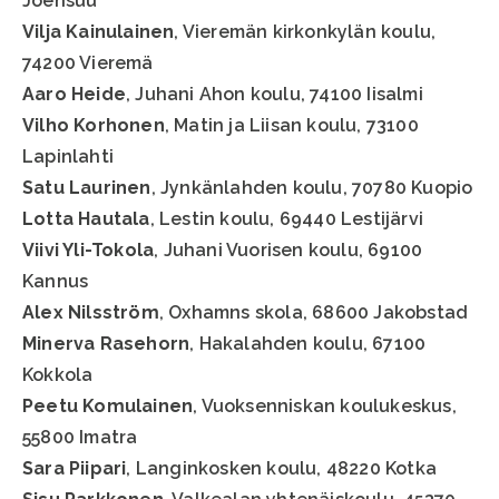
Joensuu
Vilja Kainulainen
, Vieremän kirkonkylän koulu,
74200 Vieremä
Aaro Heide
, Juhani Ahon koulu, 74100 Iisalmi
Vilho Korhonen
, Matin ja Liisan koulu, 73100
Lapinlahti
Satu Laurinen
, Jynkänlahden koulu, 70780 Kuopio
Lotta Hautala
, Lestin koulu, 69440 Lestijärvi
Viivi Yli-Tokola
, Juhani Vuorisen koulu, 69100
Kannus
Alex Nilsström
, Oxhamns skola, 68600 Jakobstad
Minerva Rasehorn
, Hakalahden koulu, 67100
Kokkola
Peetu Komulainen
, Vuoksenniskan koulukeskus,
55800 Imatra
Sara Piipari
, Langinkosken koulu, 48220 Kotka