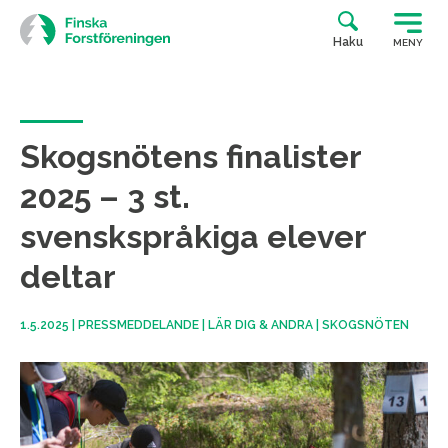
Siirry
suoraan
Haku
MENY
sisältöön
Skogsnötens finalister
2025 – 3 st.
svenskspråkiga elever
deltar
1.5.2025
|
PRESSMEDDELANDE
|
LÄR DIG & ANDRA
|
SKOGSNÖTEN