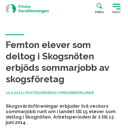
Siirry
suoraan
Haku
MENY
sisältöön
Femton elever som
deltog i Skogsnöten
erbjöds sommarjobb av
skogsföretag
10.4.2014
|
OKATEGORISERAD
|
PRESSMEDDELANDE
Skogsvårdsföreningar erbjuder två veckors
sommarjobb runt om i landet till 15 elever som
deltog i Skognöten. Arbetsperioden är 2 till 13
juni 2014.