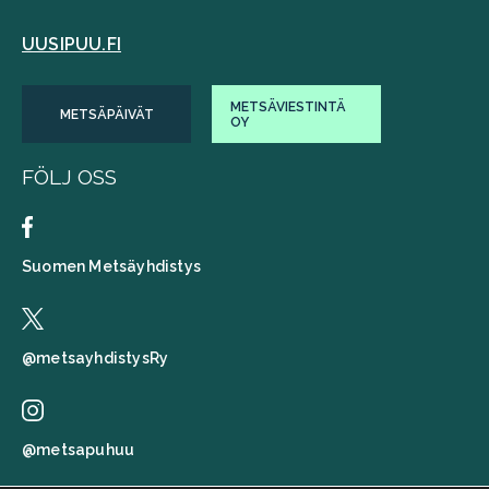
UUSIPUU.FI
METSÄVIESTINTÄ
METSÄPÄIVÄT
OY
FÖLJ OSS
Suomen Metsäyhdistys
@metsayhdistysRy
@metsapuhuu