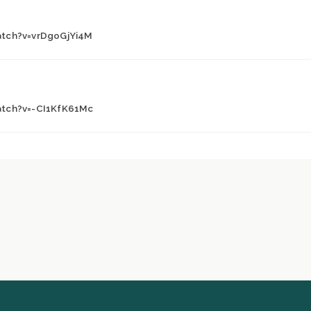
tch?v=vrDgoGjYi4M
tch?v=-CI1KfK61Mc