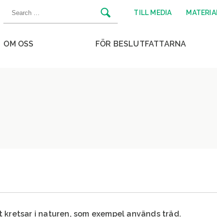
Search
TILL MEDIA
MATERIA
for:
OM OSS
FÖR BESLUTFATTARNA
Sulje
valikko
t kretsar i naturen, som exempel används träd.