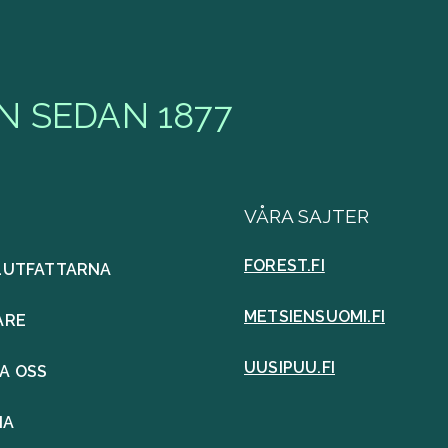
 SEDAN 1877
VÅRA SAJTER
FOREST.FI
LUTFATTARNA
METSIENSUOMI.FI
ARE
UUSIPUU.FI
A OSS
IA