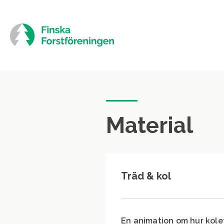
Siirry
suoraan
sisältöön
Material
Träd & kol
En animation om hur kole