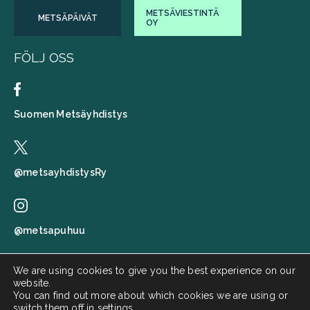
METSÄVIESTINTÄ
METSÄPÄIVÄT
OY
FÖLJ OSS
Suomen Metsäyhdistys
@metsayhdistysRy
@metsapuhuu
We are using cookies to give you the best experience on our
website.
Suomen metsäyhdistys
You can find out more about which cookies we are using or
switch them off in
settings
.