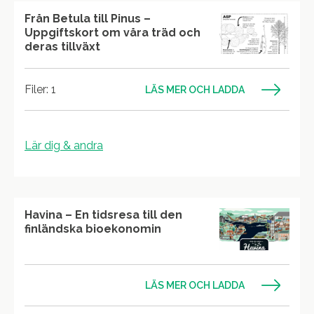
Från Betula till Pinus –
Uppgiftskort om våra träd och
deras tillväxt
Filer: 1
LÄS MER OCH LADDA
Lär dig & andra
Havina – En tidsresa till den
finländska bioekonomin
LÄS MER OCH LADDA