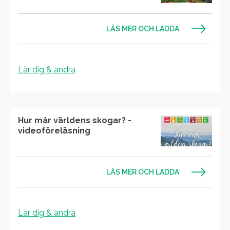
LÄS MER OCH LADDA
Lär dig & andra
Hur mår världens skogar? -
videoföreläsning
LÄS MER OCH LADDA
Lär dig & andra