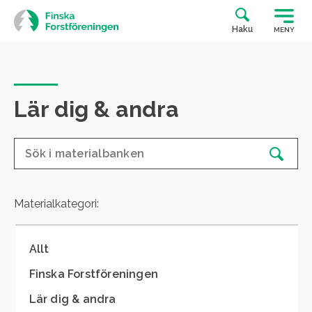
Siirry
suoraan
Haku
MENY
sisältöön
Lär dig & andra
Materialkategori:
Allt
Finska Forstföreningen
Lär dig & andra