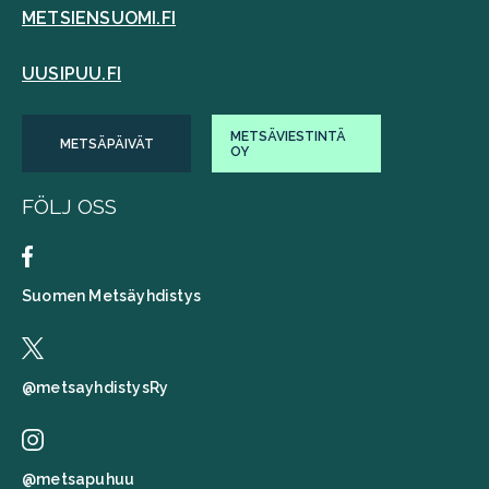
METSIENSUOMI.FI
UUSIPUU.FI
METSÄVIESTINTÄ
METSÄPÄIVÄT
OY
FÖLJ OSS
Suomen Metsäyhdistys
@metsayhdistysRy
@metsapuhuu