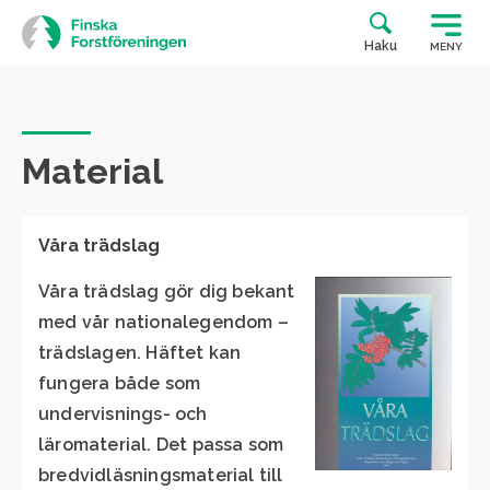
Siirry
suoraan
Haku
MENY
sisältöön
Material
Våra trädslag
Våra trädslag gör dig bekant
med vår nationalegendom –
trädslagen. Häftet kan
fungera både som
undervisnings- och
läromaterial. Det passa som
bredvidläsningsmaterial till