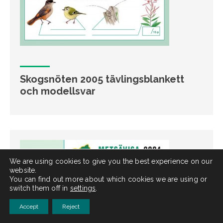
Skogsnöten 2005 tävlingsblankett
och modellsvar
We are using cookies to give you the best experience on our
website.
You can find out more about which cookies we are using or
switch them off in
settings
.
Accept
Reject