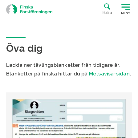
Siirry
suoraan
Haku
MENY
sisältöön
Öva dig
Ladda ner tävlingsblanketter från tidigare år.
Blanketter på finska hittar du på
Metsävisa-sidan
.