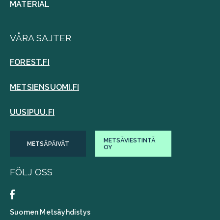
MATERIAL
VÅRA SAJTER
FOREST.FI
METSIENSUOMI.FI
UUSIPUU.FI
METSÄVIESTINTÄ
METSÄPÄIVÄT
OY
FÖLJ OSS
Suomen Metsäyhdistys