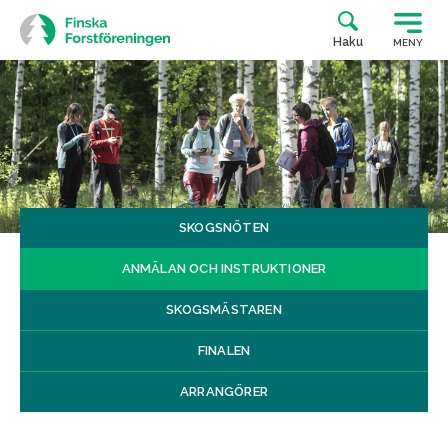
Siirry
suoraan
Haku
MENY
sisältöön
SKOGSNÖTEN
ANMÄLAN OCH INSTRUKTIONER
SKOGSMÄSTAREN
FINALEN
ARRANGÖRER