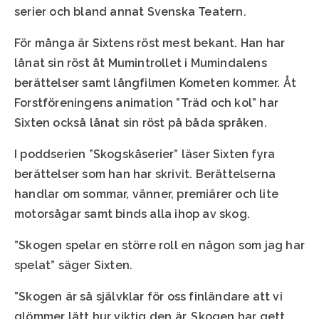
serier och bland annat Svenska Teatern.
För många är Sixtens röst mest bekant. Han har
lånat sin röst åt Mumintrollet i Mumindalens
berättelser samt långfilmen Kometen kommer. Åt
Forstföreningens animation ”Träd och kol” har
Sixten också lånat sin röst på båda språken.
I poddserien ”Skogskåserier” läser Sixten fyra
berättelser som han har skrivit. Berättelserna
handlar om sommar, vänner, premiärer och lite
motorsågar samt binds alla ihop av skog.
”Skogen spelar en större roll en någon som jag har
spelat” säger Sixten.
”Skogen är så självklar för oss finländare att vi
glömmer lätt hur viktig den är. Skogen har gett