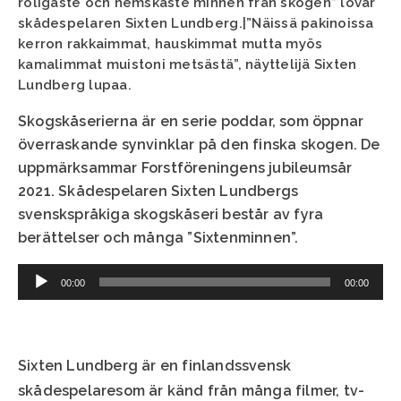
roligaste och hemskaste minnen från skogen” lovar
skådespelaren Sixten Lundberg.|”Näissä pakinoissa
kerron rakkaimmat, hauskimmat mutta myös
kamalimmat muistoni metsästä”, näyttelijä Sixten
Lundberg lupaa.
Skogskåserierna är en serie poddar, som öppnar
överraskande synvinklar på den finska skogen. De
uppmärksammar Forstföreningens jubileumsår
2021. Skådespelaren Sixten Lundbergs
svenskspråkiga skogskåseri består av fyra
berättelser och många ”Sixtenminnen”.
Audio
00:00
00:00
Player
Sixten Lundberg är en finlandssvensk
skådespelaresom är känd från många filmer, tv-