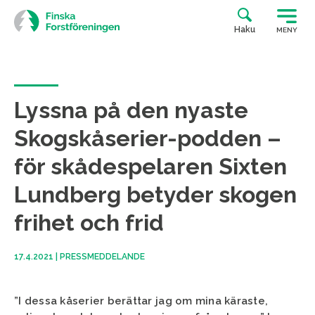
Siirry
suoraan
Haku
MENY
sisältöön
Lyssna på den nyaste
Skogskåserier-podden –
för skådespelaren Sixten
Lundberg betyder skogen
frihet och frid
17.4.2021
|
PRESSMEDDELANDE
”I dessa kåserier berättar jag om mina käraste,