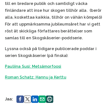
till en bredare publik och samtidigt väcka
finländare att inse hur skogen tillhör alla. (berör
alla, koskettaa kaikkia, tillhör on vähän kömpelö)
För att uppmärksamma jubileumsåret har vi gett
röst åt skickliga författares berättelser som
samlas till en Skogskåserier-poddserie.
Lyssna också på tidigare publicerade poddar i
serien Skogskåserier (på finska):
Pauliina Susi: Metsämorfoosi
Roman Schatz: Hannu ja Kerttu
Jaa.
Jaa.
Jaa.
Jaa.
Printa.
Jaa: