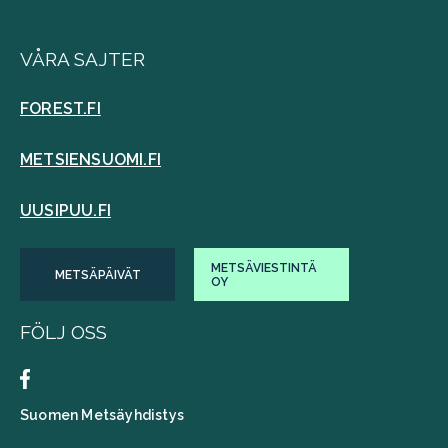
VÅRA SAJTER
FOREST.FI
METSIENSUOMI.FI
UUSIPUU.FI
METSÄVIESTINTÄ
METSÄPÄIVÄT
OY
FÖLJ OSS
Suomen Metsäyhdistys