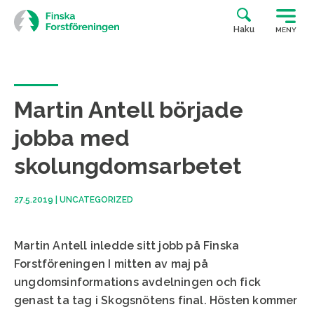
Siirry
suoraan
Haku
MENY
sisältöön
Martin Antell började
jobba med
skolungdomsarbetet
27.5.2019
|
UNCATEGORIZED
Martin
Antell
inledde
sitt
jobb
på
Finska
F
orstföreningen
I mitten av
maj
på
ungdomsinformations
avdelningen
och
fick
genast
ta tag
i
Skogsnötens
final.
Hösten
kommer