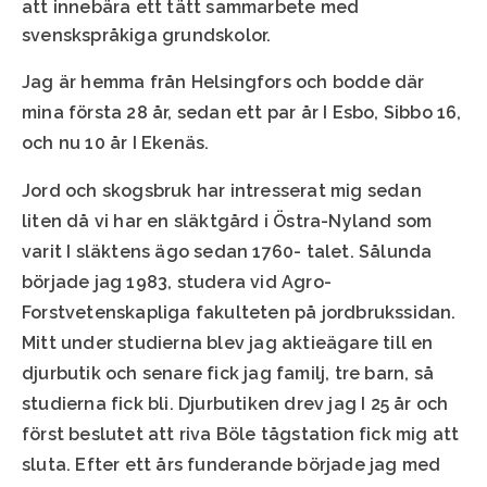
att
innebära
ett
tätt
sammarbete
med
svenskspråkiga
grundskolor
.
Jag
är
hemma
från
Helsingfors
och
bodde
där
mina
första
28
år
, sedan
ett
par
år
I
Esbo
,
Sibbo
16,
och
nu 10
år
I
Ekenäs
.
Jord
och
skogsbruk
har
intresserat
mig
sedan
liten
då
vi har
en
släktgård
i
Östra
-Nyland
som
varit
I
släktens
ägo
sedan 1760-
talet
.
Sålunda
började
jag 1983,
studera
vid
Agro-
Forstvetenskapliga
fakulteten
på
jordbrukssidan
.
Mitt under
studierna
blev
jag
aktieägare
till
en
djurbutik
och
senare
fick
jag
familj
,
tre
barn,
så
studierna
fick
bli
.
Djurbutiken
drev
jag I 25
år
och
först
beslutet
att
riva
Böle
tågstation
fick
mig
att
sluta
.
Efter
ett
års
funderande
började
jag med