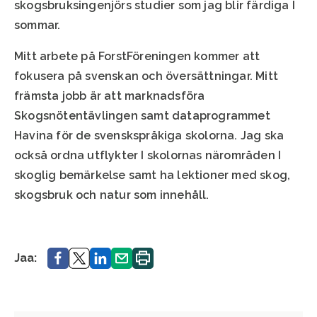
skogsbruksingenjörs
studier
som
jag
blir
färdiga
I
sommar
.
Mitt
arbete
på
ForstFöreningen
kommer
att
fokusera
på
svenskan
och
översättningar
. Mitt
främsta
jobb
är
att
marknadsföra
Skogsnötentävlingen
samt
dataprogrammet
Havina
för
de
svenskspråkiga
skolorna
. Jag ska
också
ordna
utflykter
I
skolornas
närområden
I
skoglig
bemärkelse
samt
ha
lektioner
med
skog
,
skogsbruk
och
natur
som
innehåll
.
Jaa.
Jaa.
Jaa.
Jaa.
Printa.
Jaa: