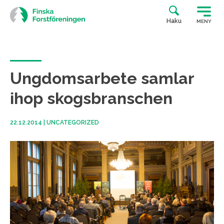
Siirry
suoraan
Haku
MENY
sisältöön
Ungdomsarbete samlar
ihop skogsbranschen
22.12.2014
|
UNCATEGORIZED