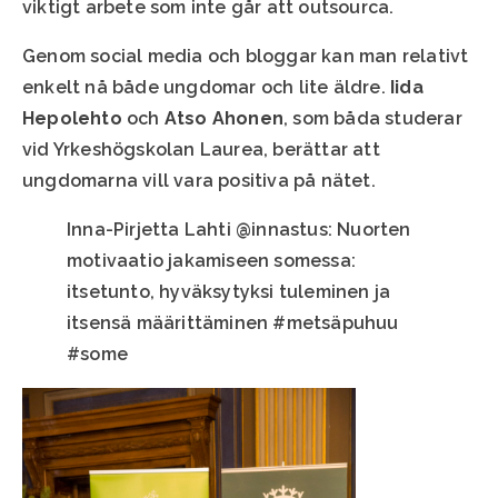
viktigt arbete som inte går att outsourca.
Genom social media och bloggar kan man relativt
enkelt nå både ungdomar och lite äldre.
Iida
Hepolehto
och
Atso Ahonen
, som båda studerar
vid Yrkeshögskolan Laurea, berättar att
ungdomarna vill vara positiva på nätet.
Inna-Pirjetta Lahti @innastus: Nuorten
motivaatio jakamiseen somessa:
itsetunto, hyväksytyksi tuleminen ja
itsensä määrittäminen #metsäpuhuu
#some