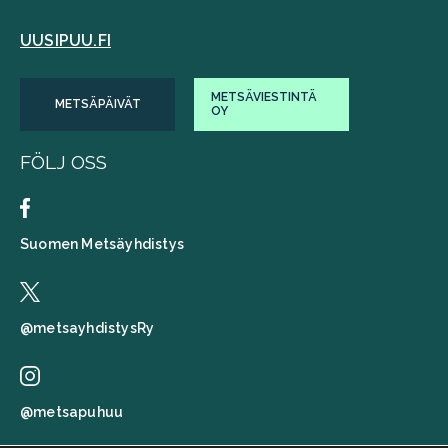
UUSIPUU.FI
METSÄVIESTINTÄ
METSÄPÄIVÄT
OY
FÖLJ OSS
Suomen Metsäyhdistys
@metsayhdistysRy
@metsapuhuu