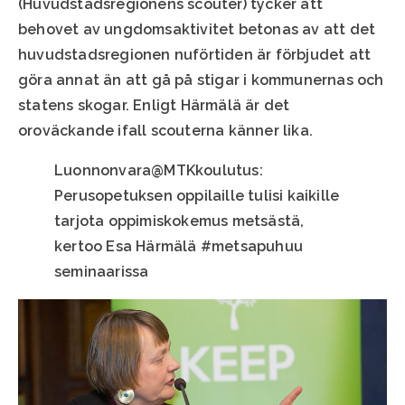
(Huvudstadsregionens scouter) tycker att
behovet av ungdomsaktivitet betonas av att det
huvudstadsregionen nuförtiden är förbjudet att
göra annat än att gå på stigar i kommunernas och
statens skogar. Enligt Härmälä är det
oroväckande ifall scouterna känner lika.
Luonnonvara@MTKkoulutus:
Perusopetuksen oppilaille tulisi kaikille
tarjota oppimiskokemus metsästä,
kertoo Esa Härmälä #metsapuhuu
seminaarissa