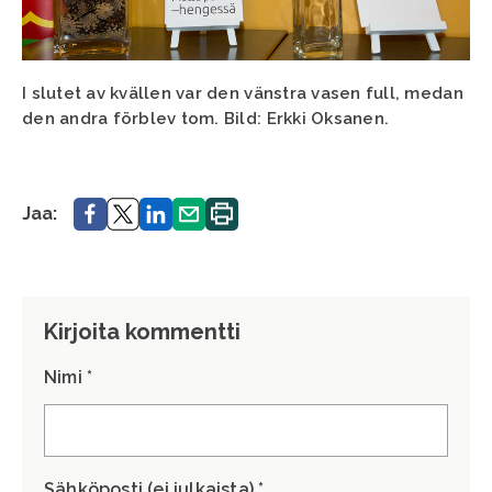
I slutet av kvällen var den vänstra vasen full, medan
den andra förblev tom. Bild: Erkki Oksanen.
Jaa.
Jaa.
Jaa.
Jaa.
Printa.
Jaa:
Kirjoita kommentti
Nimi *
Sähköposti (ei julkaista) *