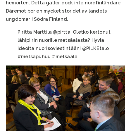
hemorten. Detta gäller dock inte nordfinländare.
Däremot bor en mycket stor del av landets
ungdomar i Södra Finland.
Piritta Marttila @pirtta: Oletko kertonut
lähipiirin nuorille metsäalasta? Hyviä
ideoita nuorisoviestintään! @PILKEtalo
#metsäpuhuu #metsäala