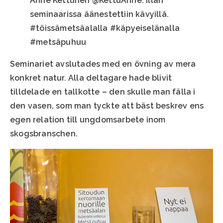
Anne Kettunen @KettuAnne: Illan
seminaarissa äänestettiin kävyillä.
#töissämetsäalalla #käpyeiselänalla
#metsäpuhuu
Seminariet avslutades med en övning av mera
konkret natur. Alla deltagare hade blivit
tilldelade en tallkotte – den skulle man fälla i
den vasen, som man tyckte att bäst beskrev ens
egen relation till ungdomsarbete inom
skogsbranschen.