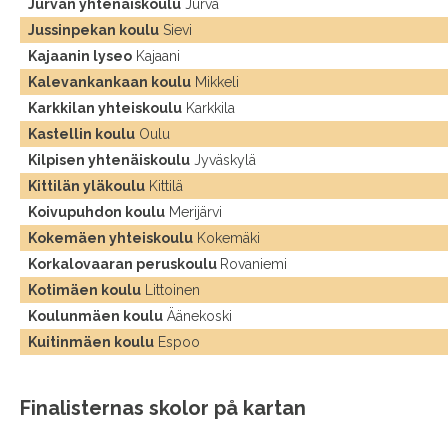
Jurvan yhtenäiskoulu
Jurva
Jussinpekan koulu
Sievi
Kajaanin lyseo
Kajaani
Kalevankankaan koulu
Mikkeli
Karkkilan yhteiskoulu
Karkkila
Kastellin koulu
Oulu
Kilpisen yhtenäiskoulu
Jyväskylä
Kittilän yläkoulu
Kittilä
Koivupuhdon koulu
Merijärvi
Kokemäen yhteiskoulu
Kokemäki
Korkalovaaran peruskoulu
Rovaniemi
Kotimäen koulu
Littoinen
Koulunmäen koulu
Äänekoski
Kuitinmäen koulu
Espoo
Finalisternas skolor på kartan