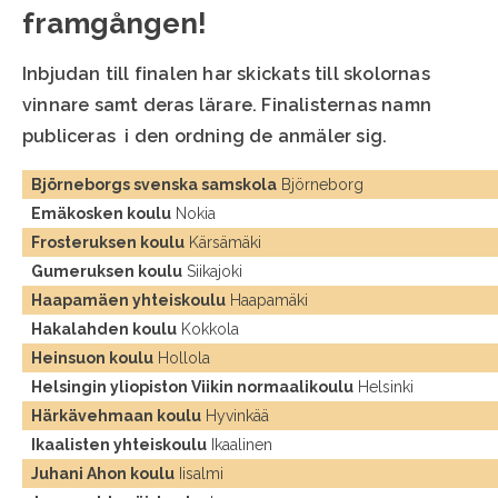
framgången!
Inbjudan till finalen har skickats till skolornas
vinnare samt deras lärare. Finalisternas namn
publiceras i den ordning de anmäler sig.
Björneborgs svenska samskola
Björneborg
Emäkosken koulu
Nokia
Frosteruksen koulu
Kärsämäki
Gumeruksen koulu
Siikajoki
Haapamäen yhteiskoulu
Haapamäki
Hakalahden koulu
Kokkola
Heinsuon koulu
Hollola
Helsingin yliopiston Viikin normaalikoulu
Helsinki
Härkävehmaan koulu
Hyvinkää
Ikaalisten yhteiskoulu
Ikaalinen
Juhani Ahon koulu
Iisalmi