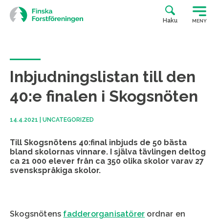
Siirry
suoraan
Haku
MENY
sisältöön
Inbjudningslistan till den
40:e finalen i Skogsnöten
14.4.2021
|
UNCATEGORIZED
Till Skogsnötens 40:final inbjuds de 50 bästa
bland skolornas vinnare. I själva tävlingen deltog
ca 21 000 elever från ca 350 olika skolor varav 27
svenskspråkiga skolor.
Skogsnötens
fadderorganisatörer
ordnar en