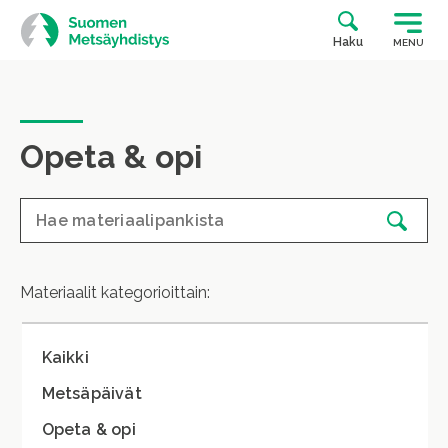
Siirry
suoraan
Haku
MENU
sisältöön
Opeta & opi
Materiaalit kategorioittain:
Kaikki
Metsäpäivät
Opeta & opi