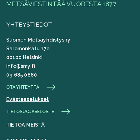
METSÄVIESTINTÄÄ VUODESTA 1877
YHTEYSTIEDOT
Suomen Metsäyhdistys ry
Salomonkatu 17a
00100 Helsinki
info@smy.fi
09 685 0880
OTA YHTEYTTÄ
Evästeasetukset
TIETOSUOJASELOSTE
TIETOA MEISTÄ