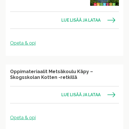
LUE LISÄÄ JA LATAA
Opeta & opi
Oppimateriaalit Metsäkoulu Käpy –
Skogsskolan Kotten -retkillä
LUE LISÄÄ JA LATAA
Opeta & opi