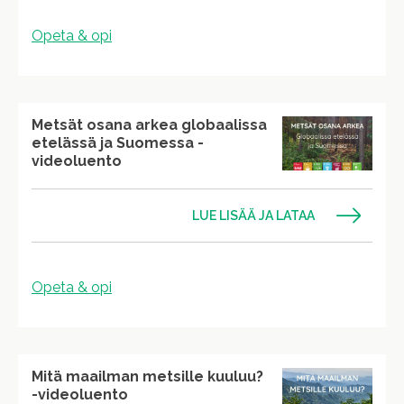
Opeta & opi
Metsät osana arkea globaalissa
etelässä ja Suomessa -
videoluento
LUE LISÄÄ JA LATAA
Opeta & opi
Mitä maailman metsille kuuluu?
-videoluento