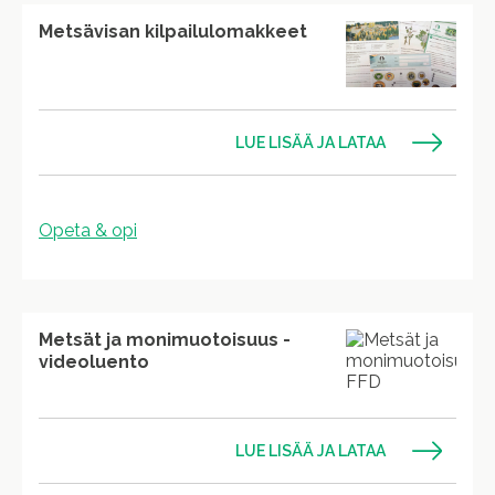
Metsävisan kilpailulomakkeet
LUE LISÄÄ JA LATAA
Opeta & opi
Metsät ja monimuotoisuus -
videoluento
LUE LISÄÄ JA LATAA