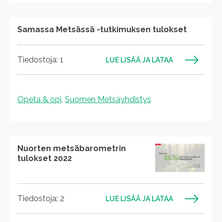
Samassa Metsässä -tutkimuksen tulokset
Tiedostoja: 1
LUE LISÄÄ JA LATAA
Opeta & opi
,
Suomen Metsäyhdistys
Nuorten metsäbarometrin
tulokset 2022
Tiedostoja: 2
LUE LISÄÄ JA LATAA