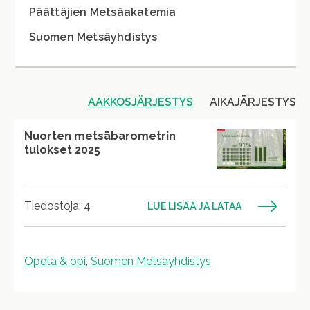
Päättäjien Metsäakatemia
Suomen Metsäyhdistys
AAKKOSJÄRJESTYS
AIKAJÄRJESTYS
Nuorten metsäbarometrin
tulokset 2025
Tiedostoja: 4
LUE LISÄÄ JA LATAA
Opeta & opi
,
Suomen Metsäyhdistys