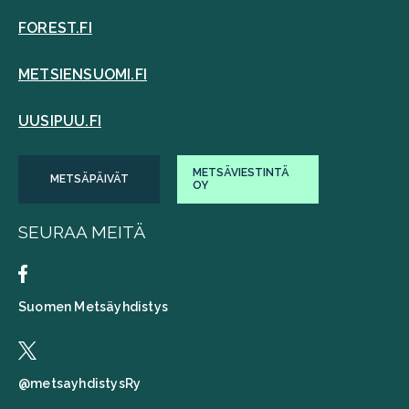
FOREST.FI
METSIENSUOMI.FI
UUSIPUU.FI
METSÄVIESTINTÄ
METSÄPÄIVÄT
OY
SEURAA MEITÄ
Suomen Metsäyhdistys
@metsayhdistysRy