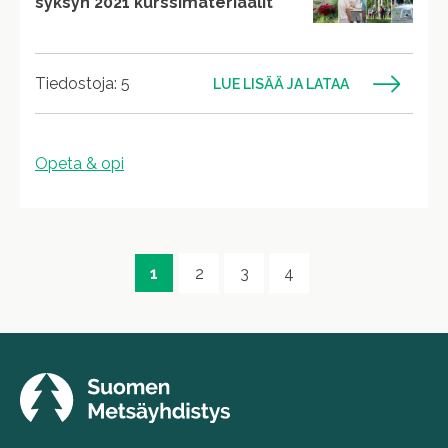
syksyn 2021 kurssimateriaalit
Tiedostoja: 5
LUE LISÄÄ JA LATAA
Opeta & opi
1
2
3
4