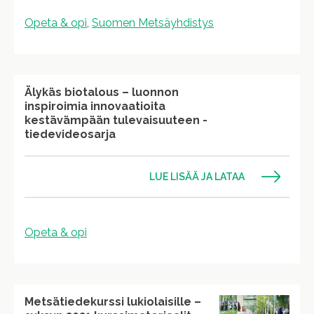
Opeta & opi
,
Suomen Metsäyhdistys
Älykäs biotalous – luonnon
inspiroimia innovaatioita
kestävämpään tulevaisuuteen -
tiedevideosarja
LUE LISÄÄ JA LATAA
Opeta & opi
Metsätiedekurssi lukiolaisille –