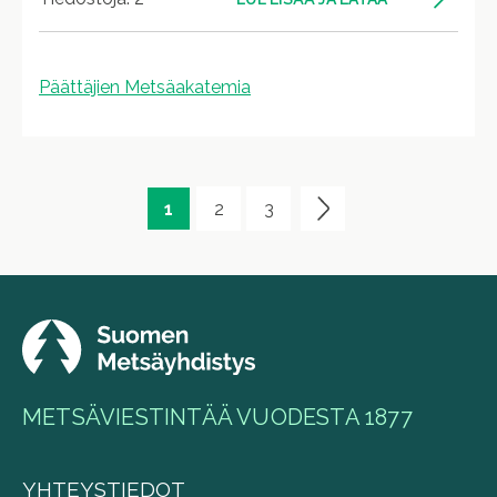
Päättäjien Metsäakatemia
1
2
3
METSÄVIESTINTÄÄ VUODESTA 1877
YHTEYSTIEDOT