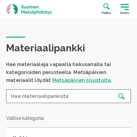
Siirry
suoraan
Haku
MENU
sisältöön
Materiaalipankki
Hae materiaaleja vapaalla hakusanalla tai
kategorioiden perusteella. Metsäpäivien
materiaalit löydät
Metsäpäivien sivustolta
.
Valitse kategoria: