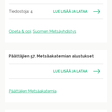
Tiedostoja: 4
LUE LISÄÄ JA LATAA
Opeta & opi
,
Suomen Metsäyhdistys
Päättäjien 57. Metsäakatemian alustukset
LUE LISÄÄ JA LATAA
Päättäjien Metsäakatemia