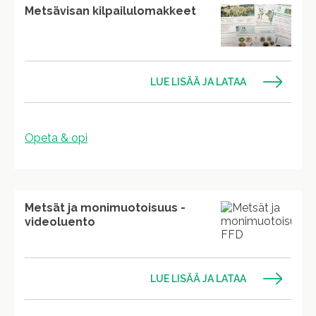
Metsävisan kilpailulomakkeet
LUE LISÄÄ JA LATAA
Opeta & opi
Metsät ja monimuotoisuus -
videoluento
LUE LISÄÄ JA LATAA