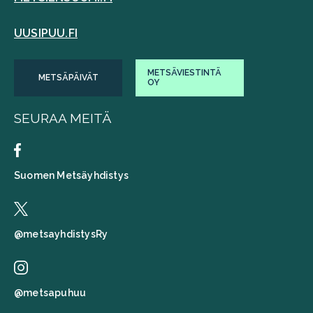
UUSIPUU.FI
METSÄVIESTINTÄ
METSÄPÄIVÄT
OY
SEURAA MEITÄ
Suomen Metsäyhdistys
@metsayhdistysRy
@metsapuhuu