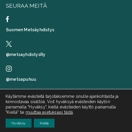
SEURAA MEITÄ
Suomen Metsäyhdistys
@metsayhdistysRy
@metsapuhuu
Käytämme evästeitä tarjotaksemme sinulle ajankohtaista ja
kiinnostavaa sisältöä. Voit hyväksyä evästeiden käytön
Suomen metsäyhdistys
painamalla "Hyväksy", kiellä evästeiden käyttö painamalla
"Kiellä" tai
muuttaa asetuksiasi tästä
.
Metsä puhuu
Hyväksy
Kiellä