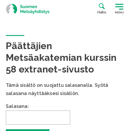
Siirry
suoraan
Haku
MENU
sisältöön
Päättäjien
Metsäakatemian kurssin
58 extranet-sivusto
Tämä sisältö on suojattu salasanalla. Syötä
salasana näyttääksesi sisällön.
Salasana: