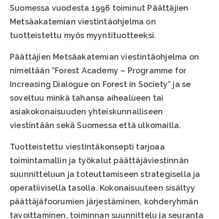
Suomessa vuodesta 1996 toiminut Päättäjien
Metsäakatemian viestintäohjelma on
tuotteistettu myös myyntituotteeksi.
Päättäjien Metsäakatemian viestintäohjelma on
nimeltään ”Forest Academy – Programme for
Increasing Dialogue on Forest in Society” ja se
soveltuu minkä tahansa aihealueen tai
asiakokonaisuuden yhteiskunnalliseen
viestintään sekä Suomessa että ulkomailla.
Tuotteistettu viestintäkonsepti tarjoaa
toimintamallin ja työkalut päättäjäviestinnän
suunnitteluun ja toteuttamiseen strategisella ja
operatiivisella tasolla. Kokonaisuuteen sisältyy
päättäjäfoorumien järjestäminen, kohderyhmän
tavoittaminen, toiminnan suunnittelu ja seuranta