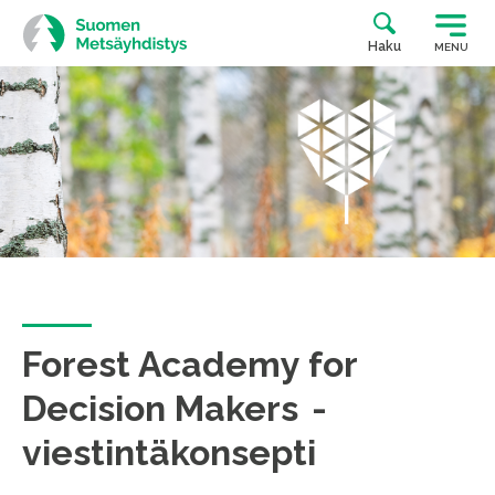
Siirry
suoraan
Haku
MENU
sisältöön
Forest Academy for
Decision Makers -
viestintäkonsepti