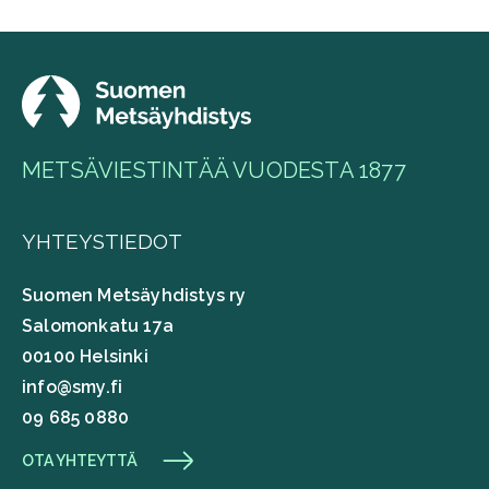
METSÄVIESTINTÄÄ VUODESTA 1877
YHTEYSTIEDOT
Suomen Metsäyhdistys ry
Salomonkatu 17a
00100 Helsinki
info@smy.fi
09 685 0880
OTA YHTEYTTÄ