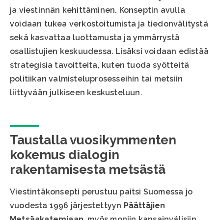
ja viestinnän kehittäminen. Konseptin avulla
voidaan tukea verkostoitumista ja tiedonvälitystä
sekä kasvattaa luottamusta ja ymmärrystä
osallistujien keskuudessa. Lisäksi voidaan edistää
strategisia tavoitteita, kuten tuoda syötteitä
politiikan valmisteluprosesseihin tai metsiin
liittyvään julkiseen keskusteluun.
Taustalla vuosikymmenten
kokemus dialogin
rakentamisesta metsästä
Viestintäkonsepti perustuu paitsi Suomessa jo
vuodesta 1996 järjestettyyn
Päättäjien
Metsäakatemiaan
, myös moniin kansainvälisiin