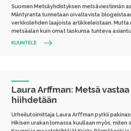
Suomen Metsäyhdistyksen metsäviestinnän as
Mäntyranta tunnetaan oivaltavista blogeistaan 
verkkolehden laajoista artikkeleistaan. Mutta
metsäalan kuin omat taskunsa tunteva asiantu
KUUNTELE
Laura Arffman: Metsä vastaa
hiihdetään
Urheilutoimittaja Laura Arffman pyrkii pakinass
Hikisen urakan lomassa kuullaan myös, miten 
Kauppi ja maastohiihtäjät Krista Pärmäkoski ja