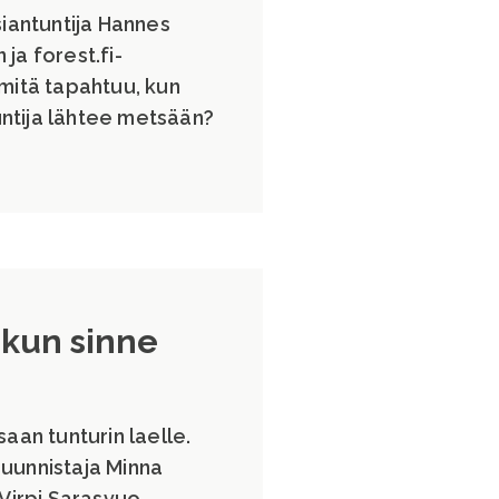
iantuntija Hannes
ja forest.fi-
 mitä tapahtuu, kun
ntija lähtee metsään?
 kun sinne
aan tunturin laelle.
suunnistaja Minna
 Virpi Sarasvuo