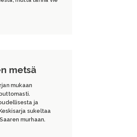
en metsä
sarjan mukaan
puttomasti.
oudellisesta ja
 Keskisarja sukeltaa
i Saaren murhaan.