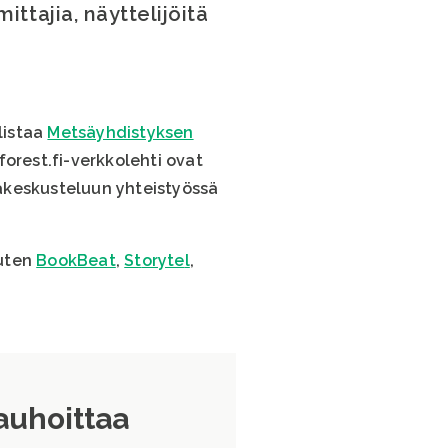
mittajia, näyttelijöitä
listaa
Metsäyhdistyksen
forest.fi-verkkolehti ovat
äkeskusteluun yhteistyössä
kuten
BookBeat
,
St
oryte
l
,
auhoittaa