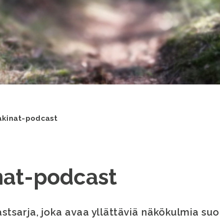
kinat-podcast
nat-podcast
tsarja, joka avaa yllättäviä näkökulmia s