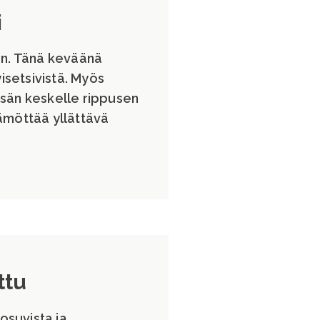
i
an. Tänä keväänä
yisetsivistä. Myös
tsän keskelle rippusen
ämöttää yllättävä
ttu
 osuvista ja