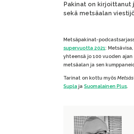
Pakinat on kirjoittanut j
sekä metsäalan viestijö
Metsäpakinat-podcastsarjass
supervuotta 2021
: Metsävisa
yhteensä jo 100 vuoden ajan
metsäalan ja sen kumppanei
Tarinat on kottu myös
Metsäs
Supla
ja
Suomalainen Plus
.