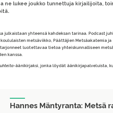
a ne lukee joukko tunnettuja kirjailijoita, toi
itä.
a julkaistaan yhteensä kahdeksan tarinaa. Podcast juh
, koululaisten metsäviikko, Päättäjien Metsäakatemia ja 
 tarjonneet luotettavaa tietoa yhteiskunnalliseen mets
den kanssa.
uhteita
-äänikirjaksi, jonka löydät äänikirjapalveluista, 
Hannes Mäntyranta: Metsä r