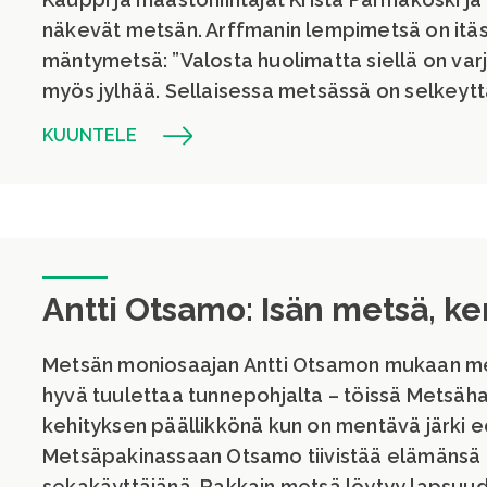
näkevät metsän. Arffmanin lempimetsä on it
mäntymetsä: ”Valosta huolimatta siellä on varj
myös jylhää. Sellaisessa metsässä on selkeytt
KUUNTELE
Antti Otsamo: Isän metsä, k
Metsän moniosaajan Antti Otsamon mukaan met
hyvä tuulettaa tunnepohjalta – töissä Metsäha
kehityksen päällikkönä kun on mentävä järki e
Metsäpakinassaan Otsamo tiivistää elämänsä
sekakäyttäjänä. Rakkain metsä löytyy lapsuude