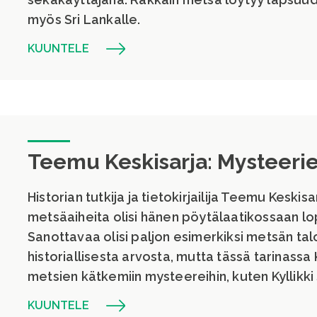
myös Sri Lankalle.
KUUNTELE
Teemu Keskisarja: Mysteeri
Historian tutkija ja tietokirjailija Teemu Keski
metsäaiheita olisi hänen pöytälaatikossaan lo
Sanottavaa olisi paljon esimerkiksi metsän tal
historiallisesta arvosta, mutta tässä tarinassa
metsien kätkemiin mysteereihin, kuten Kyllikk
KUUNTELE