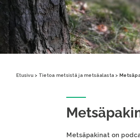
Etusivu
>
Tietoa metsistä ja metsäalasta
>
Metsäpa
Metsäpaki
Metsäpakinat on podcas