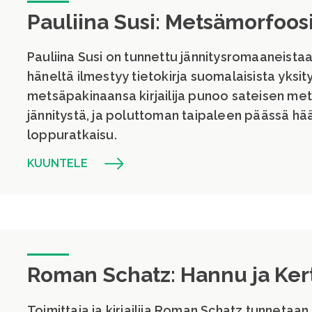
Pauliina Susi: Metsämorfoos
Pauliina Susi on tunnettu jännitysromaaneista
häneltä ilmestyy tietokirja suomalaisista yksit
metsäpakinaansa kirjailija punoo sateisen me
jännitystä, ja poluttoman taipaleen päässä hä
loppuratkaisu.
KUUNTELE
Roman Schatz: Hannu ja Ker
Toimittaja ja kirjailija Roman Schatz tunnetaan