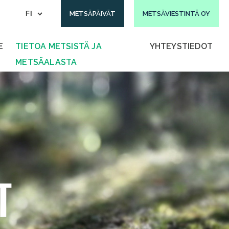
METSÄPÄIVÄT
METSÄVIESTINTÄ OY
E
TIETOA METSISTÄ JA
YHTEYSTIEDOT
METSÄALASTA