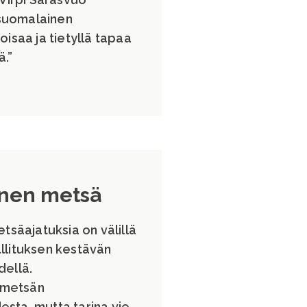
äsuomalainen
oisaa ja tietyllä tapaa
ä.”
enen metsä
säajatuksia on välillä
llituksen kestävän
dellä.
 metsän
sta, mutta tarina vie