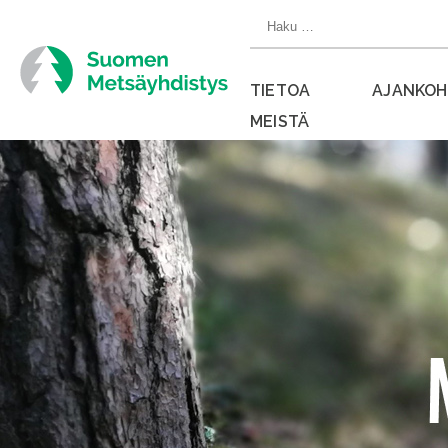
Siirry
Haku:
suoraan
sisältöön
TIETOA
AJANKOH
MEISTÄ
Sulje
valikko