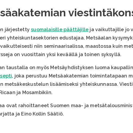
tsäakatemian viestintäkon
n järjestetty
suomalaisille päättäjille
ja vaikuttajille jo
0 eri yhteiskuntasektorien edustajaa. Metsäalan kysymy
vaikutteisesti niin seminaarisalissa, maastossa kuin me
sseja on vuosittain yksi keväällä ja toinen syksyllä.
an taustalla on myös Metsäyhdistyksen luoma kaupalli
septi
, joka perustuu Metsäakatemian toimintatapaan mu
hin metsäkeskustelun lisäämiseksi yhteiskunnassa. Viest
Ricaan ja Mosambikiin.
a ovat rahoittaneet Suomen maa- ja metsätalousminis
atta ja Eino Kollin Säätiö.