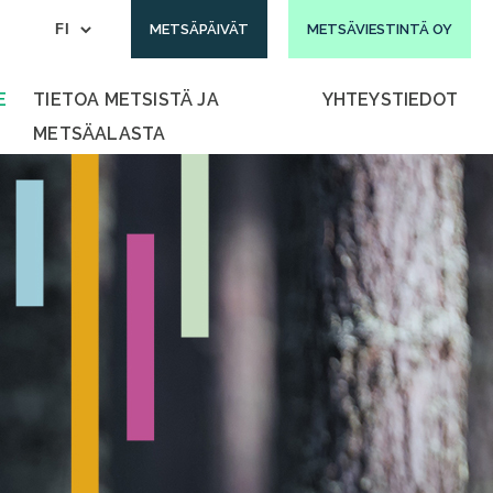
METSÄPÄIVÄT
METSÄVIESTINTÄ OY
E
TIETOA METSISTÄ JA
YHTEYSTIEDOT
METSÄALASTA