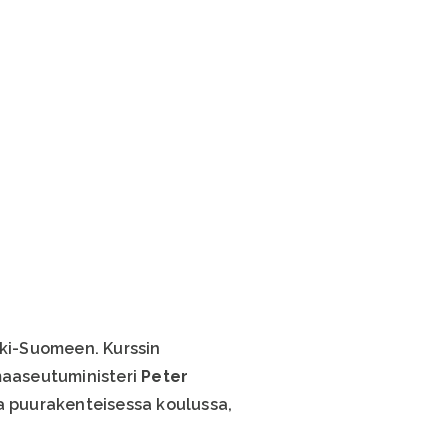
ki-Suomeen. Kurssin
maaseutuministeri
Peter
a puurakenteisessa koulussa,