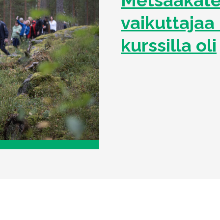
vaikuttajaa 
kurssilla oli