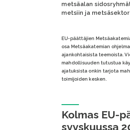
metsäalan sidosryhmät
metsiin ja metsäsektor
EU-päättäjien Metsäakatemian
osa Metsäakatemian ohjelmaa
ajankohtaisista teemoista. Vi
mahdollisuuden tutustua käy
ajatuksista onkin tarjota mah
toimijoiden kesken.
Kolmas EU-pää
syyskuussa 2