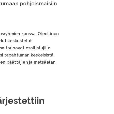
tumaan pohjoismaisiin
dosryhmien kanssa. Oleellinen
dut keskustelut
a tarjoavat osallistujille
si tapahtuman keskeisistä
sten päättäjien ja metsäalan
jestettiin