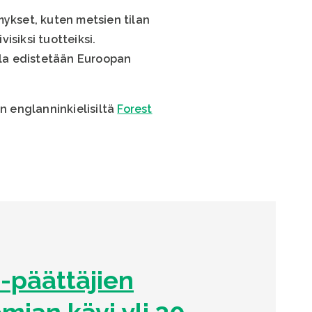
mykset, kuten metsien tilan
isiksi tuotteiksi.
illa edistetään Euroopan
 englanninkielisiltä
Forest
U-päättäjien
ian kävi yli 30