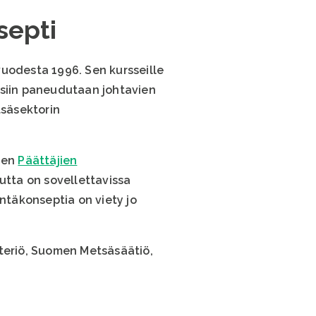
septi
 vuodesta 1996. Sen kursseille
ksiin paneudutaan johtavien
tsäsektorin
nen
Päättäjien
tta on sovellettavissa
intäkonseptia on viety jo
teriö, Suomen Metsäsäätiö,