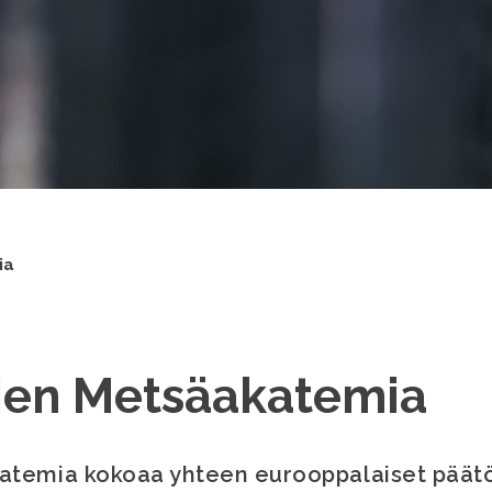
ia
ien Metsäakatemia
atemia kokoaa yhteen eurooppalaiset päätö