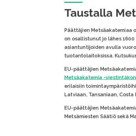
Taustalla Me
Päättäjien Metsäakatemiaa o
on osallistunut jo lähes 160
asiantuntijoiden avulla vuoro
tuotantolaitoksissa. Kutsukur
EU-päättäjien Metsäakatemi
Metsäakatemia -viestintäkon
erilaisiin toimintaympäristöi
Latviaan, Tansaniaan, Costa 
EU-päättäjien Metsäakatemia
Metsämiesten Säätiö sekä Marj