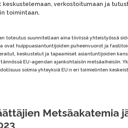
 keskustelemaan, verkostoitumaan ja tutus
in toimintaan.
 toteutus suunnitellaan aina tiiviissä yhteistyössä si
 ovat huippuasiantuntijoiden puheenvuorot ja fasilitoi
erailut, keskustelut ja tapaamiset asiantuntijoiden kanss
tännössä EU-agendan ajankohtaisiin metsäaiheisiin. Yk
dollisuus solmia yhteyksiä EU:n eri toimielinten keskei
ttäjien Metsäakatemia jär
023