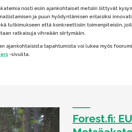
atemia nosti esiin ajankohtaiset metsiin liittyvät kysy
listamisen ja puun hyödyntämisen erilaisiksi innovatiiv
kä tutkimukseen että konkreettisiin toimenpiteisiin, jo
taan ratkaisuja vihreään siirtymään.
n ajankohtaisista tapahtumista voi lukea myös foorumin
kers
-sivuilta.
Forest.fi: E
Metsäakatem