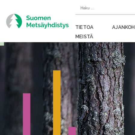
Siirry
Haku:
suoraan
sisältöön
TIETOA
AJANKOH
MEISTÄ
Sulje
valikko