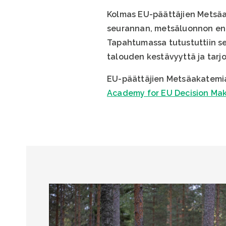
Kolmas EU-päättäjien Metsäak
seurannan, metsäluonnon ennal
Tapahtumassa tutustuttiin se
talouden kestävyyttä ja tarjo
EU-päättäjien Metsäakatemia
Academy for EU Decision Ma